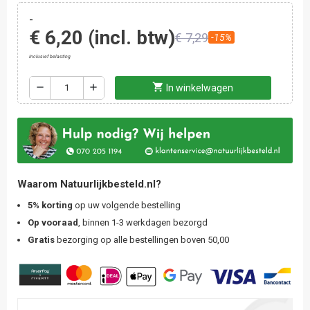
-
€ 6,20
(incl. btw)
€ 7,29
-15%
Inclusief belasting
shopping_cart
remove
add
In winkelwagen
Waarom Natuurlijkbesteld.nl?
5% korting
op uw volgende bestelling
Op vooraad
, binnen 1-3 werkdagen bezorgd
Gratis
bezorging op alle bestellingen boven 50,00