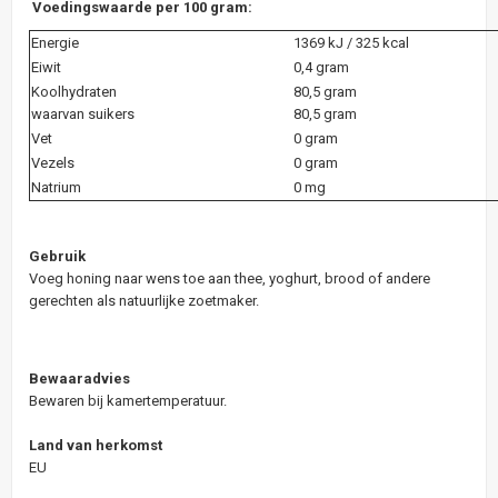
Voedingswaarde per 100 gram:
Energie
1369 kJ / 325 kcal
Eiwit
0,4 gram
Koolhydraten
80,5 gram
waarvan suikers
80,5 gram
Vet
0 gram
Vezels
0 gram
Natrium
0 mg
Gebruik
Voeg honing naar wens toe aan thee, yoghurt, brood of andere
gerechten als natuurlijke zoetmaker.
Bewaaradvies
Bewaren bij kamertemperatuur.
Land van herkomst
EU