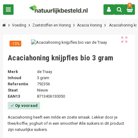
0
view_headline
chevron_right
chevron_right
chevron_right
chevron_right
Voeding
Zoetstoffen en Honing
Acacia Honing
Acaciahoning kni
zoom_out_map
-15%
Acaciahoning knijpfles bio 3 gram
Merk
de Traay
Inhoud
3 gram
Referentie
792356
Staat
Nieuw
EAN13
8713406130050
Op vooraad
check
Acaciahoning heeft een milde en zoete smaak. Lekker door je
thee/koffie, yoghurt of in een smoothie! Alle suikers in dit product
zijn natuurlijke suikers.