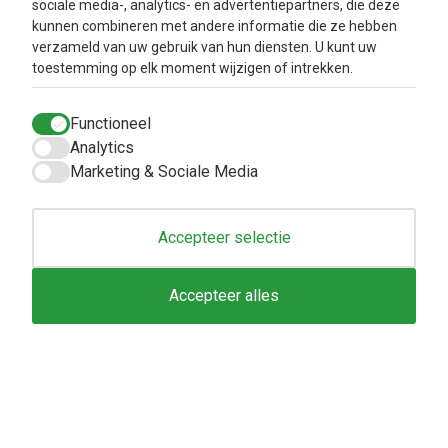
sociale media-, analytics- en advertentiepartners, die deze
kunnen combineren met andere informatie die ze hebben
verzameld van uw gebruik van hun diensten. U kunt uw
toestemming op elk moment wijzigen of intrekken.
Functioneel
Analytics
Marketing & Sociale Media
Accepteer selectie
Copyright © 2025
Natuurlijkbesteld B.V.
Accepteer alles
Toestemmingsvenster geopend