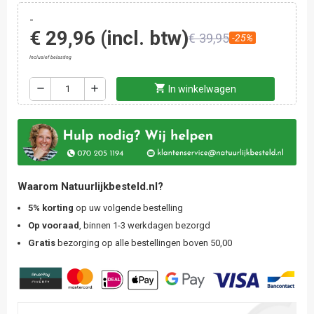
-
€ 29,96
(incl. btw)
€ 39,95
-25%
Inclusief belasting
shopping_cart
remove
add
In winkelwagen
Waarom Natuurlijkbesteld.nl?
5% korting
op uw volgende bestelling
Op vooraad
, binnen 1-3 werkdagen bezorgd
Gratis
bezorging op alle bestellingen boven 50,00