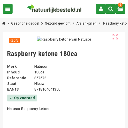
0
view_headline
chevron_right
chevron_right
chevron_right
chevron_right
Gezondheidsdoel
Gezond gewicht
Afslankpillen
Raspberry keto
zoom_out_map
-25%
Raspberry ketone 180ca
Merk
Natusor
Inhoud
180ca
Referentie
857572
Staat
Nieuw
EAN13
8718164641350
Op vooraad
check
Natusor Raspberry ketone