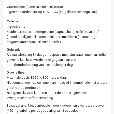
Groene thee (Camellia sinensis) extract
gestandaardiseerd op 50% EGCG (epigallocatechinegallaat)
Cafeïne
Ingredienten
kruidenextracten, rundergelatine (capsulehuls), cafeïne, vulstof
(microkristallijne cellulose), antiklontermiddelen (plantaardige
magnesiumstearaat, siliciumdioxide).
Gebruik
Als startdosering 3x daags 1 capsule met ruim water innemen. Indien
gewenst kan later worden overgegaan naar een
onderhoudsdosering van 2 capsules per dag.
Groene thee:
Maximale dosis ECGC is 800 mg per dag.
Niet consumeren op een nuchtere maag of in combinatie met andere
groene thee producten
Niet geschikt voor kinderen onder de 18 jaar, tijdens de
zwangerschap of borstvoeding.
Bevat cafeïne. Niet aanbevolen voor kinderen en zwangere vrouwen
(150 mg cafeïne per dagdosering van 3 capsules).