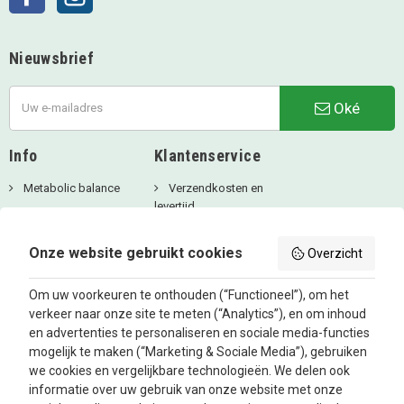
Nieuwsbrief
Oké
Info
Klantenservice
Metabolic balance
Verzendkosten en
levertijd
Over ons
Privacy Beleid
Aanbiedingen
Onze website gebruikt cookies
Overzicht
Betaalmethodes
Blog
Algemene
Om uw voorkeuren te onthouden (“Functioneel”), om het
voorwaarden
verkeer naar onze site te meten (“Analytics”), en om inhoud
Retourbeleid en
en advertenties te personaliseren en sociale media-functies
Klachtenafhandeling
mogelijk te maken (“Marketing & Sociale Media”), gebruiken
Inloggen
we cookies en vergelijkbare technologieën. We delen ook
informatie over uw gebruik van onze website met onze
Contacteer ons