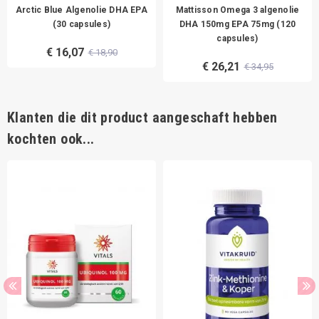
Arctic Blue Algenolie DHA EPA
Mattisson Omega 3 algenolie
(30 capsules)
DHA 150mg EPA 75mg (120
capsules)
€ 16,07
€ 18,90
€ 26,21
€ 34,95
Klanten die dit product aangeschaft hebben
kochten ook...