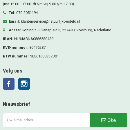
(ma 12.00 - 17.00. di t/m vrij 9.00 t/m 17.00)
Tel:
070-2051194
Email:
klantenservice@natuurlijkbesteld.nl
Adres:
Koningin Julianaplein 3, 2274JD, Voorburg, Nederland.
IBAN:
NL94ABNA0886580420
KVK-nummer:
80476287
BTW nummer:
NL861685337B01
Volg ons
Facebook
Instagram
Nieuwsbrief
Oké