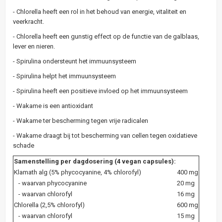
- Chlorella heeft een rol in het behoud van energie, vitaliteit en
veerkracht.
- Chlorella heeft een gunstig effect op de functie van de galblaas,
lever en nieren.
- Spirulina ondersteunt het immuunsysteem
- Spirulina helpt het immuunsysteem
- Spirulina heeft een positieve invloed op het immuunsysteem
- Wakame is een antioxidant
- Wakame ter bescherming tegen vrije radicalen
- Wakame draagt bij tot bescherming van cellen tegen oxidatieve
schade
Samenstelling per dagdosering (4 vegan capsules):
Klamath alg (5% phycocyanine, 4% chlorofyl)
400 mg
- waarvan phycocyanine
20 mg
- waarvan chlorofyl
16 mg
Chlorella (2,5% chlorofyl)
600 mg
- waarvan chlorofyl
15 mg