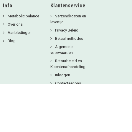
Info
Klantenservice
Metabolic balance
Verzendkosten en
levertijd
Over ons
Privacy Beleid
Aanbiedingen
Betaalmethodes
Blog
Algemene
voorwaarden
Retourbeleid en
Klachtenafhandeling
Inloggen
Contacteer ons