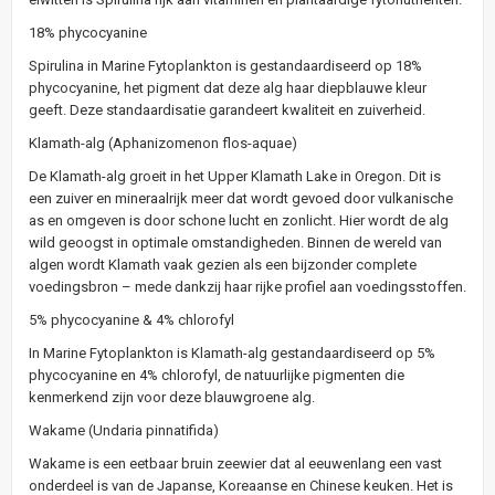
18% phycocyanine
Spirulina in Marine Fytoplankton is gestandaardiseerd op 18%
phycocyanine, het pigment dat deze alg haar diepblauwe kleur
geeft. Deze standaardisatie garandeert kwaliteit en zuiverheid.
Klamath-alg (Aphanizomenon flos-aquae)
De Klamath-alg groeit in het Upper Klamath Lake in Oregon. Dit is
een zuiver en mineraalrijk meer dat wordt gevoed door vulkanische
as en omgeven is door schone lucht en zonlicht. Hier wordt de alg
wild geoogst in optimale omstandigheden. Binnen de wereld van
algen wordt Klamath vaak gezien als een bijzonder complete
voedingsbron – mede dankzij haar rijke profiel aan voedingsstoffen.
5% phycocyanine & 4% chlorofyl
In Marine Fytoplankton is Klamath-alg gestandaardiseerd op 5%
phycocyanine en 4% chlorofyl, de natuurlijke pigmenten die
kenmerkend zijn voor deze blauwgroene alg.
Wakame (Undaria pinnatifida)
Wakame is een eetbaar bruin zeewier dat al eeuwenlang een vast
onderdeel is van de Japanse, Koreaanse en Chinese keuken. Het is