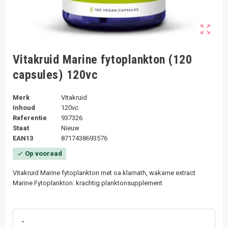
zoom_out_map
Vitakruid Marine fytoplankton (120
capsules) 120vc
Merk
Vitakruid
Inhoud
120vc
Referentie
937326
Staat
Nieuw
EAN13
8717438693576
Op vooraad
check
Vitakruid Marine fytoplankton met oa klamath, wakame extract
Marine Fytoplankton: krachtig planktonsupplement
-