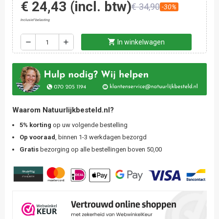
€ 24,43
(incl. btw)
€ 34,90
-30%
Inclusief belasting
shopping_cart
remove
add
In winkelwagen
Waarom Natuurlijkbesteld.nl?
5% korting
op uw volgende bestelling
Op vooraad
, binnen 1-3 werkdagen bezorgd
Gratis
bezorging op alle bestellingen boven 50,00