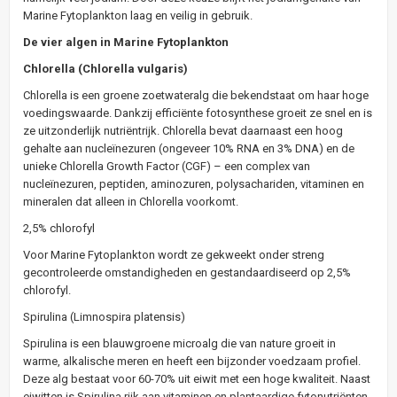
Marine Fytoplankton laag en veilig in gebruik.
De vier algen in Marine Fytoplankton
Chlorella (Chlorella vulgaris)
Chlorella is een groene zoetwateralg die bekendstaat om haar hoge
voedingswaarde. Dankzij efficiënte fotosynthese groeit ze snel en is
ze uitzonderlijk nutriëntrijk. Chlorella bevat daarnaast een hoog
gehalte aan nucleïnezuren (ongeveer 10% RNA en 3% DNA) en de
unieke Chlorella Growth Factor (CGF) – een complex van
nucleïnezuren, peptiden, aminozuren, polysachariden, vitaminen en
mineralen dat alleen in Chlorella voorkomt.
2,5% chlorofyl
Voor Marine Fytoplankton wordt ze gekweekt onder streng
gecontroleerde omstandigheden en gestandaardiseerd op 2,5%
chlorofyl.
Spirulina (Limnospira platensis)
Spirulina is een blauwgroene microalg die van nature groeit in
warme, alkalische meren en heeft een bijzonder voedzaam profiel.
Deze alg bestaat voor 60-70% uit eiwit met een hoge kwaliteit. Naast
eiwitten is Spirulina rijk aan vitaminen en plantaardige fytonutriënten.