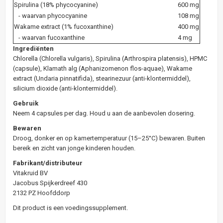
Spirulina (18% phycocyanine)
600 mg
- waarvan phycocyanine
108 mg
Wakame extract (1% fucoxanthine)
400 mg
- waarvan fucoxanthine
4 mg
Ingrediënten
Chlorella (Chlorella vulgaris), Spirulina (Arthrospira platensis), HPMC
(capsule), Klamath alg (Aphanizomenon flos-aquae), Wakame
extract (Undaria pinnatifida), stearinezuur (anti-klontermiddel),
silicium dioxide (anti-klontermiddel).
Gebruik
Neem 4 capsules per dag. Houd u aan de aanbevolen dosering.
Bewaren
Droog, donker en op kamertemperatuur (15–25°C) bewaren. Buiten
bereik en zicht van jonge kinderen houden.
Fabrikant/distributeur
Vitakruid BV
Jacobus Spijkerdreef 430
2132 PZ Hoofddorp
Dit product is een voedingssupplement.