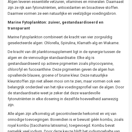
Algen leveren essentiële vetzuren, vitamines en mineralen. Daarnaast
zijn ze rijk aan fytonutriënten, antioxidanten en bioactieve stoffen.
Daarmee vormen ze een natuurlijke en veelzijdige voedingsbron.
Marine Fytoplankton: zuiver, gestandaardiseerd en
transparant
Marine Fytoplankton combineert de kracht van vier zorgvuldig
geselecteerde algen: Chlorella, Spirulina, Klamath-alg en Wakame.
De kracht van dit planktonsupplement ligt in de synergie tussen de
algen en de viervoudige standaardisatie. Elke alg is
gestandaardiseerd op actieve pigmenten zoals phycocyanine,
chlorofyl en fucoxanthine. Deze pigmenten geven de algen hun
opvallende blauwe, groene of bruine kleur. Deze natuurlijke
kleurstoffen zijn niet alleen mooi om te zien, maar vormen ook een
belangrijk onderdeel van het rijke voedingsprofiel van de algen. Door
de standaardisatie weet je zeker dat deze waardevolle
fytonutriënten in elke dosering in dezelfde hoeveelheid aanwezig
zijn.
Alle algen zijn afkomstig uit gecontroleerde herkomst en vrij van
onnodige toevoegingen. Bovendien is er bewust géén kombu, zoals
royal kombu (Saccharina latissima), toegevoegd. Kombu bevat
namelijk veel jodium. Door deze keuze blijft het jodiumgehalte van