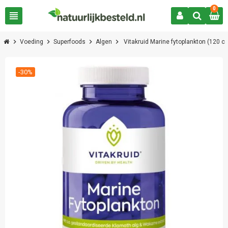
0
view_headline
chevron_right
chevron_right
chevron_right
chevron_right
Voeding
Superfoods
Algen
Vitakruid Marine fytoplankton (120 c
-30%