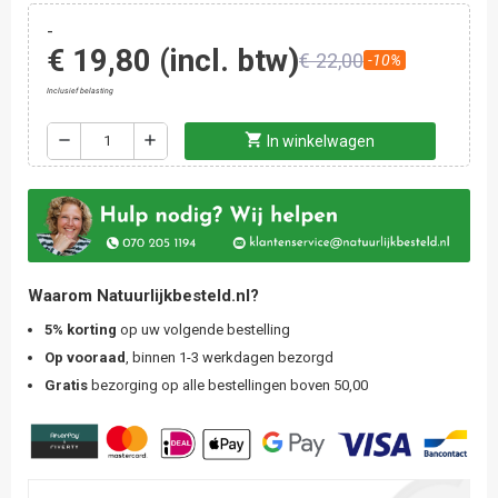
-
€ 19,80
(incl. btw)
€ 22,00
-10%
Inclusief belasting
shopping_cart
remove
add
In winkelwagen
Waarom Natuurlijkbesteld.nl?
5% korting
op uw volgende bestelling
Op vooraad
, binnen 1-3 werkdagen bezorgd
Gratis
bezorging op alle bestellingen boven 50,00