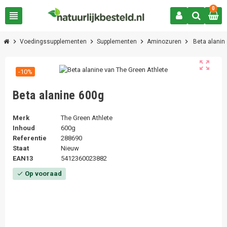
0
view_headline
chevron_right
chevron_right
chevron_right
chevron_right
Voedingssupplementen
Supplementen
Aminozuren
Beta alanin
zoom_out_map
-10%
Beta alanine 600g
Merk
The Green Athlete
Inhoud
600g
Referentie
288690
Staat
Nieuw
EAN13
5412360023882
Op vooraad
check