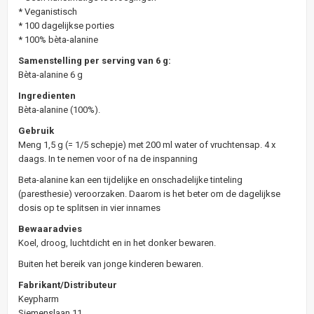
* Veganistisch
* 100 dagelijkse porties
* 100% bèta-alanine
Samenstelling per serving van 6 g:
Bèta-alanine 6 g
Ingredienten
Bèta-alanine (100%).
Gebruik
Meng 1,5 g (= 1/5 schepje) met 200 ml water of vruchtensap. 4 x
daags. In te nemen voor of na de inspanning
Beta-alanine kan een tijdelijke en onschadelijke tinteling
(paresthesie) veroorzaken. Daarom is het beter om de dagelijkse
dosis op te splitsen in vier innames
Bewaaradvies
Koel, droog, luchtdicht en in het donker bewaren.
Buiten het bereik van jonge kinderen bewaren.
Fabrikant/Distributeur
Keypharm
Siemenslaan 11,