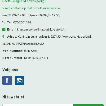
Heeft u vragen of advies nodig?
Neem contact op met onze klantenservice.
(ma 12.00 - 17.00. di t/m vrij 9.00 t/m 17.00)
Tel:
070-2051194
Email:
klantenservice@natuurlijkbesteld.nl
Adres:
Koningin Julianaplein 3, 2274JD, Voorburg, Nederland.
IBAN:
NL94ABNA0886580420
KVK-nummer:
80476287
BTW nummer:
NL861685337B01
Volg ons
Facebook
Instagram
Nieuwsbrief