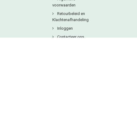
voorwaarden
Retourbeleid en
Klachtenafhandeling
Inloggen
Contacteer ons
Copyright © 2025
Natuurlijkbesteld B.V.