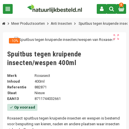
0
view_headline
chevron_right
chevron_right
chevron_right
Meer Productsoorten
Anti Insecten
Spuitbus tegen kruipende inse
zoom_out_map
-10%
Spuitbus tegen kruipende
insecten/wespen 400ml
Merk
Roxasect
Inhoud
400ml
Referentie
882871
Staat
Nieuw
EAN13
8711744032661
Op vooraad
check
Roxasect spuitbus tegen kruipende insecten en wespen is bestemd
voor bespuiting van kieren, naden en andere plaatsen waar insecten