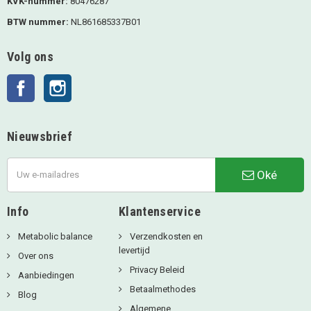
KVK-nummer:
80476287
BTW nummer:
NL861685337B01
Volg ons
Facebook
Instagram
Nieuwsbrief
Oké
Info
Klantenservice
Metabolic balance
Verzendkosten en
levertijd
Over ons
Privacy Beleid
Aanbiedingen
Betaalmethodes
Blog
Algemene