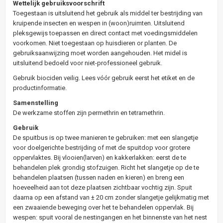
Wettelijk gebruiksvoorschrift
Toegestaan is uitsluitend het gebruik als middel ter bestrijding van
kruipende insecten en wespen in (woon)ruimten. Uitsluitend
pleksgewijs toepassen en direct contact met voedingsmiddelen
voorkomen. Niet toegestaan op huisdieren or planten. De
gebruiksaanwijzing moet worden aangehouden. Het midel is
uitsluitend bedoeld voor niet-professioneel gebruik.
Gebruik biociden veilig. Lees vóór gebruik eerst het etiket en de
productinformatie.
Samenstelling
De werkzame stoffen zijn permethrin en tetramethrin.
Gebruik
De spuitbus is op twee manieren te gebruiken: met een slangetje
voor doelgerichte bestrijding of met de spuitdop voor grotere
oppervlaktes. Bij vlooien(larven) en kakkerlakken: eerst de te
behandelen plek grondig stofzuigen. Richt het slangetje op de te
behandelen plaatsen (tussen naden en kieren) en breng een
hoeveelheid aan tot deze plaatsen zichtbaar vochtig zijn. Spuit
daarna op een afstand van ± 20 cm zonder slangetje gelijkmatig met
een zwaaiende beweging over het te behandelen oppervlak. Bij
wespen: spuit vooral de nestingangen en het binnenste van het nest