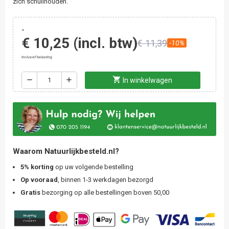
zich schuilhouden.
-
€ 10,25
(incl. btw)
€ 11,39
-10%
Inclusief belasting
shopping_cart
remove
add
In winkelwagen
Waarom Natuurlijkbesteld.nl?
5% korting
op uw volgende bestelling
Op vooraad
, binnen 1-3 werkdagen bezorgd
Gratis
bezorging op alle bestellingen boven 50,00