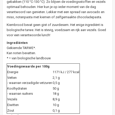
gebakken (110 °C-130 °C). Zo blijven de voedingsstoffen en vezels
optimaal behouden. Hier kun je op ieder moment van de dag
verantwoord van genieten. Lekker met een spread van avocado en
miso, notenpasta met kiemen of zelfgemaakte chocoladepasta.
Kiembrood bevat geen gist of zuurdesem. Het enige ingrediënt is
biologische tarwe. Het is stevig, voedzaam en rijk aan vezels. Goed
voor een verantwoorde lunch!
Ingrediënten
Gekiemde TARWE*.
Kan noten bevatten.
* = van biologische landbouw
Voedingswaarde per 100g
Energie
1171 kJ / 277 kcal
Vetten
2,1 g
- waarvan verzadigde vetzuren
0,5 g
Koolhydraten
50 g
- waarvan suikers
18 g
Vezels
8,9 g
Eiwitten
10 g
Zout
0,1 g