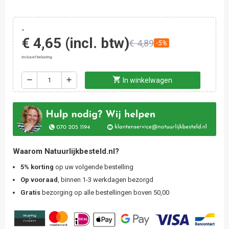
-
€ 4,65
(incl. btw)
€ 4,89
-5%
Inclusief belasting
shopping_cart
remove
add
In winkelwagen
Waarom Natuurlijkbesteld.nl?
5% korting
op uw volgende bestelling
Op vooraad
, binnen 1-3 werkdagen bezorgd
Gratis
bezorging op alle bestellingen boven 50,00