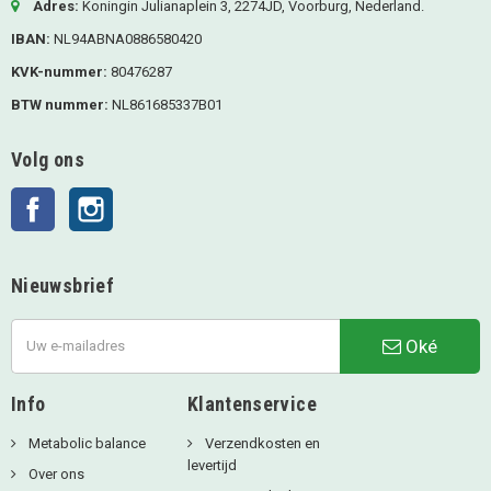
Adres:
Koningin Julianaplein 3, 2274JD, Voorburg, Nederland.
IBAN:
NL94ABNA0886580420
KVK-nummer:
80476287
BTW nummer:
NL861685337B01
Volg ons
Facebook
Instagram
Nieuwsbrief
Oké
Info
Klantenservice
Metabolic balance
Verzendkosten en
levertijd
Over ons