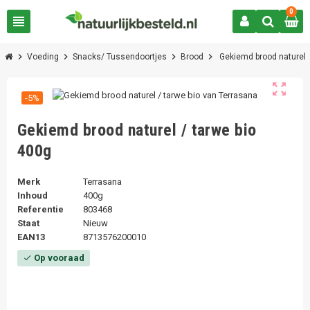
0
view_headline
chevron_right
chevron_right
chevron_right
chevron_right
Voeding
Snacks/ Tussendoortjes
Brood
Gekiemd brood naturel /
zoom_out_map
-5%
Gekiemd brood naturel / tarwe bio
400g
Merk
Terrasana
Inhoud
400g
Referentie
803468
Staat
Nieuw
EAN13
8713576200010
Op vooraad
check