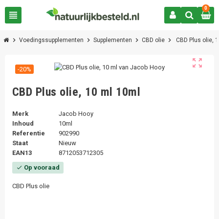
0
view_headline
chevron_right
chevron_right
chevron_right
chevron_right
Voedingssupplementen
Supplementen
CBD olie
CBD Plus olie, 
zoom_out_map
-20%
CBD Plus olie, 10 ml 10ml
Merk
Jacob Hooy
Inhoud
10ml
Referentie
902990
Staat
Nieuw
EAN13
8712053712305
Op vooraad
check
CBD Plus olie