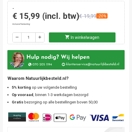
-
€ 15,99
(incl. btw)
€ 19,99
-20%
Inclusief belasting
shopping_cart
remove
add
In winkelwagen
Waarom Natuurlijkbesteld.nl?
5% korting
op uw volgende bestelling
Op vooraad
, binnen 1-3 werkdagen bezorgd
Gratis
bezorging op alle bestellingen boven 50,00