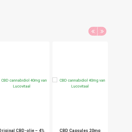
Original CBD-olie – 4%
CBD Capsules 20mg
CB