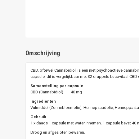
Omschrijving
CBD, oftewel Cannabidiol, is een niet psychoactieve cannab
capsule, dit is vergelijkbaar met 32 druppels Lucovitaal CBD 
Samenstelling per capsule
CBD (Cannabidiol) 40 mg
Ingredienten
Vulmiddel (Zonnebloemolie), Hennepzaadolie, Henneppasta 
Gebruik
1 x daags 1 capsule met water innemen. 1 capsule bevat 40 mg
Droog en afgesloten bewaren.