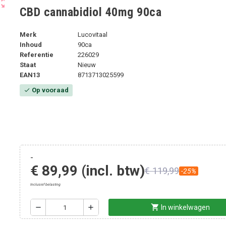
ut_map
CBD cannabidiol 40mg 90ca
Merk
Lucovitaal
Inhoud
90ca
Referentie
226029
Staat
Nieuw
EAN13
8713713025599
Op vooraad
check
-
€ 89,99
(incl. btw)
€ 119,99
-25%
Inclusief belasting
shopping_cart
remove
add
In winkelwagen