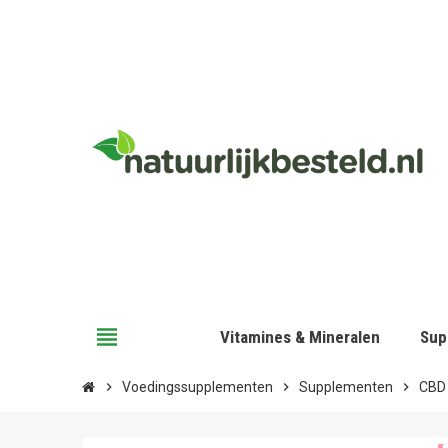
view_headline
Vitamines & Mineralen
Sup
chevron_right
Voedingssupplementen
chevron_right
Supplementen
chevron_right
CBD 