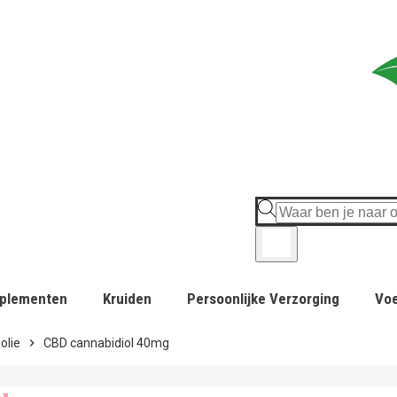
plementen
Kruiden
Persoonlijke Verzorging
Vo
olie
chevron_right
CBD cannabidiol 40mg