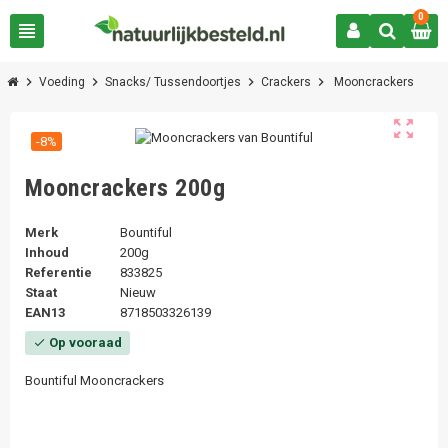
0
view_headline
chevron_right
chevron_right
chevron_right
chevron_right
Voeding
Snacks/ Tussendoortjes
Crackers
Mooncrackers
zoom_out_map
-8%
Mooncrackers 200g
Merk
Bountiful
Inhoud
200g
Referentie
833825
Staat
Nieuw
EAN13
8718503326139
Op vooraad
check
Bountiful Mooncrackers