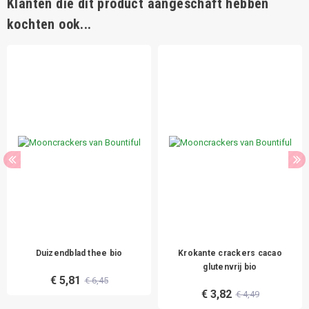
Klanten die dit product aangeschaft hebben
kochten ook...
Duizendblad thee bio
Krokante crackers cacao
glutenvrij bio
€ 5,81
€ 6,45
€ 3,82
€ 4,49