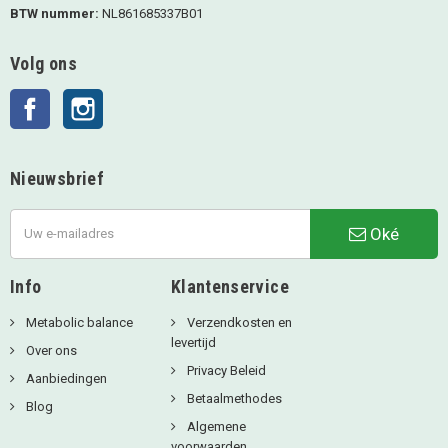
BTW nummer:
NL861685337B01
Volg ons
Facebook
Instagram
Nieuwsbrief
Oké
Info
Klantenservice
Metabolic balance
Verzendkosten en
levertijd
Over ons
Privacy Beleid
Aanbiedingen
Betaalmethodes
Blog
Algemene
voorwaarden