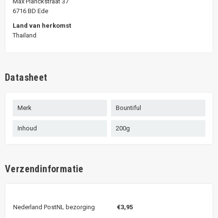
Max Planckstraat 37
6716 BD Ede
Land van herkomst
Thailand
Datasheet
Merk
Bountiful
Inhoud
200g
Verzendinformatie
Nederland PostNL bezorging
€3,95