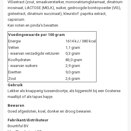
VISextract (zout, smaakversterker, mononatriumglutamaat, dinatrium
inosinaat, LACTOSE (MELK), suiker, gedroogde bonitopoeder (VIS),
gistextract, dinatrium succinaat), kleurstof: paprika extract,
capsicum.
Kan noten en pinda's bevatten.
Voedingswaarde per 100 gram
Energie
1614 kJ / 380 kcal
Vetten
1,1 gram
- waarvan verzadigde vetzuren
0,3 gram
Koolhydraten
83,0 gram
- waarvan suikers
2,9 gram
Eiwitten
9,0 gram
Zout
2,6 gram
Gebruik
Lekker als knapperig tussendoortje, als bijgerecht bij een Oosterse
maaltijd of als tapas hapje.
Bewaren
Goed afgesloten, koel, donker en droog bewaren.
Fabrikant/distributeur
Bountiful BV