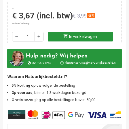
-
€ 3,67
(incl. btw)
€ 3,99
-8%
Inclusief belasting
shopping_cart
remove
add
In winkelwagen
Waarom Natuurlijkbesteld.nl?
5% korting
op uw volgende bestelling
Op vooraad
, binnen 1-3 werkdagen bezorgd
Gratis
bezorging op alle bestellingen boven 50,00