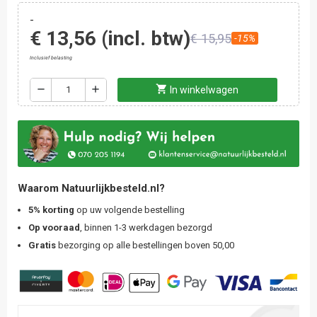
-
€ 13,56
(incl. btw)
€ 15,95
-15%
Inclusief belasting
shopping_cart
remove
add
In winkelwagen
Waarom Natuurlijkbesteld.nl?
5% korting
op uw volgende bestelling
Op vooraad
, binnen 1-3 werkdagen bezorgd
Gratis
bezorging op alle bestellingen boven 50,00