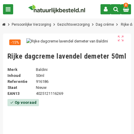
0
view_headline
chevron_right
chevron_right
chevron_right
chevron_right
Persoonlijke Verzorging
Gezichtsverzorging
Dag créme
Rijke d
zoom_out_map
-15%
Rijke dagcreme lavendel demeter 50ml
Merk
Baldini
Inhoud
50ml
Referentie
916186
Staat
Nieuw
EAN13
4025121116269
Op vooraad
check