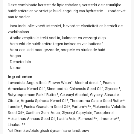
Deze combinatie herstelt de lipidenbalans, versterkt de natuurlijke
huidbarrière en voorziet je huid langdurig van hydratatie – zonder vet
aan te voelen.
- Inca-Inchi-olie: voedt intensief, bevordert elasticiteit en herstelt de
vochtbalans
- Abrikozenpitolie: trekt snel in, kalmeert en verzorgt diep
- Versterkt de huidbarrière tegen invloeden van buitenaf
- Voor een zichtbaar gezonde, soepele en stralende huid
- Vegan
- Demeter bio
- Natrue
Ingredienten
Lavandula Angustifolia Flower Water°, Alcohol denat.°, Prunus
Armeniaca Kernel Oil°, Simmondsia Chinensis Seed Oil°, Glycerin*,
Butyrospermum Parkii Butter*, Cetearyl Alcohol, Glyceryl Stearate
Citrate, Argania Spinosa Kernel Oil*, Theobroma Cacao Seed Butter*,
Lanolin*, Punica Granatum Seed Oil*, Parfum*/**, Plukenetia Volubilis
Seed Oil*, Xanthan Gum, Aqua, Glyceryl Caprylate, Tocopherol,
Helianthus Annuus Seed Oil, Lactic Acid, Farnesol**, Limonene**,
Linalool**
°uit Demeter/biologisch dynamische landbouw