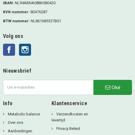
IBAN:
NL94ABNA0886580420
KVK-nummer:
80476287
BTW nummer:
NL861685337B01
Volg ons
Facebook
Instagram
Nieuwsbrief
Oké
Info
Klantenservice
Metabolic balance
Verzendkosten en
levertijd
Over ons
Privacy Beleid
Aanbiedingen