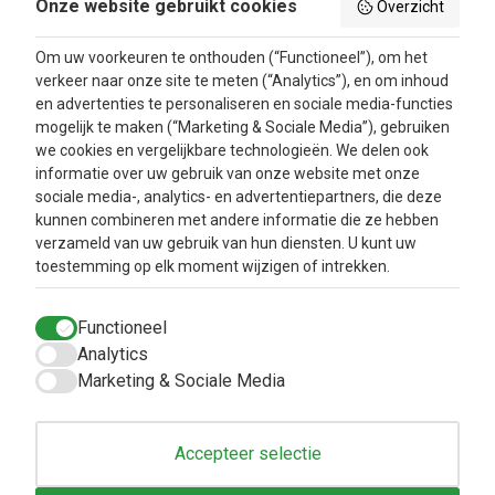
Onze website gebruikt cookies
Overzicht
Betaalmethodes
Blog
Algemene
Om uw voorkeuren te onthouden (“Functioneel”), om het
voorwaarden
verkeer naar onze site te meten (“Analytics”), en om inhoud
Retourbeleid en
en advertenties te personaliseren en sociale media-functies
Klachtenafhandeling
mogelijk te maken (“Marketing & Sociale Media”), gebruiken
Inloggen
we cookies en vergelijkbare technologieën. We delen ook
informatie over uw gebruik van onze website met onze
Contacteer ons
sociale media-, analytics- en advertentiepartners, die deze
kunnen combineren met andere informatie die ze hebben
verzameld van uw gebruik van hun diensten. U kunt uw
toestemming op elk moment wijzigen of intrekken.
Functioneel
Analytics
Marketing & Sociale Media
Accepteer selectie
Copyright © 2025
Natuurlijkbesteld B.V.