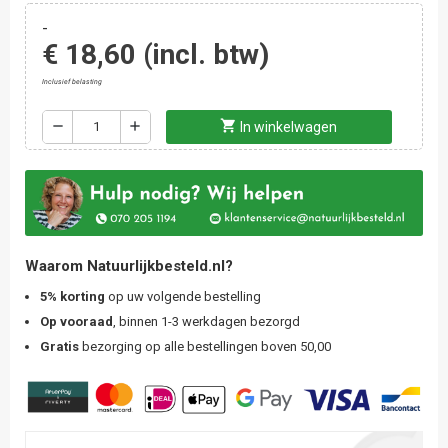
-
€ 18,60
(incl. btw)
Inclusief belasting
shopping_cart
remove
add
In winkelwagen
Waarom Natuurlijkbesteld.nl?
5% korting
op uw volgende bestelling
Op vooraad
, binnen 1-3 werkdagen bezorgd
Gratis
bezorging op alle bestellingen boven 50,00