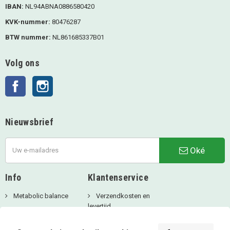
IBAN:
NL94ABNA0886580420
KVK-nummer:
80476287
BTW nummer:
NL861685337B01
Volg ons
Facebook
Instagram
Nieuwsbrief
Oké
Info
Klantenservice
Metabolic balance
Verzendkosten en
levertijd
Over ons
Privacy Beleid
Aanbiedingen