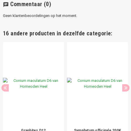
Commentaar
(0)
chat
Geen klantenbeoordelingen op het moment.
16 andere producten in dezelfde categorie:
Graphites D12
Symphytum officinale 200K