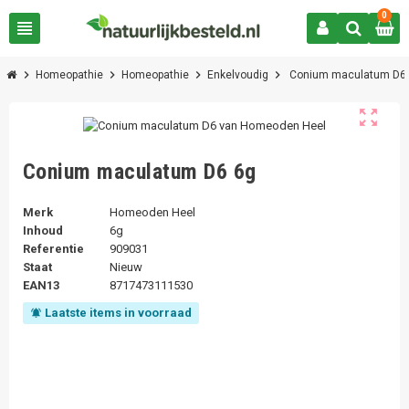
0
view_headline
chevron_right
chevron_right
chevron_right
chevron_right
Homeopathie
Homeopathie
Enkelvoudig
Conium maculatum D6
zoom_out_map
Conium maculatum D6 6g
Merk
Homeoden Heel
Inhoud
6g
Referentie
909031
Staat
Nieuw
EAN13
8717473111530
Laatste items in voorraad
notifications_active