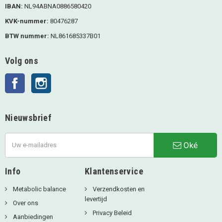
IBAN:
NL94ABNA0886580420
KVK-nummer:
80476287
BTW nummer:
NL861685337B01
Volg ons
Facebook
Instagram
Nieuwsbrief
Oké
Info
Klantenservice
Metabolic balance
Verzendkosten en
levertijd
Over ons
Privacy Beleid
Aanbiedingen