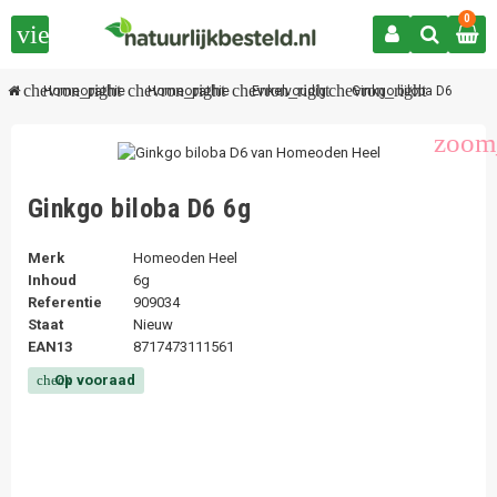
0
view_headline
chevron_right
chevron_right
chevron_right
chevron_right
Homeopathie
Homeopathie
Enkelvoudig
Ginkgo biloba D6
zoom
Ginkgo biloba D6 6g
Merk
Homeoden Heel
Inhoud
6g
Referentie
909034
Staat
Nieuw
EAN13
8717473111561
Op vooraad
check