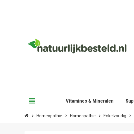
view_headline
Vitamines & Mineralen
Sup
chevron_right
Homeopathie
chevron_right
Homeopathie
chevron_right
Enkelvoudig
chevron_right