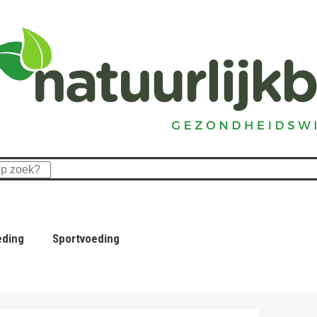
eding
Sportvoeding