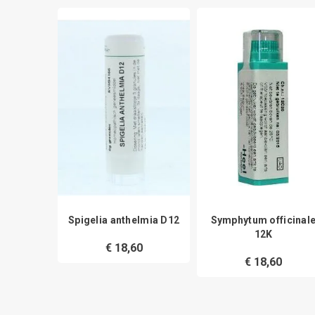
rbonica
Spigelia anthelmia D12
Symphytum officinal
 30CH
12K
€ 18,60
0
€ 18,60