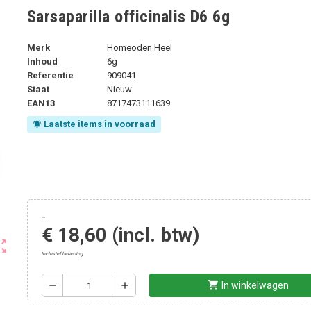
Sarsaparilla officinalis D6 6g
Merk
Homeoden Heel
Inhoud
6g
Referentie
909041
Staat
Nieuw
EAN13
8717473111639
Laatste items in voorraad
notifications_active
-
€ 18,60
(incl. btw)
ut_map
Inclusief belasting
shopping_cart
remove
add
In winkelwagen