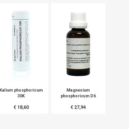
Kalium phosphoricum
Magnesium
Magnesi
30K
phosphoricum D6
€ 18,60
€ 27,94