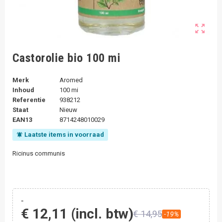
zoom_out_map
Castorolie bio 100 mi
Merk
Aromed
Inhoud
100 mi
Referentie
938212
Staat
Nieuw
EAN13
8714248010029
Laatste items in voorraad
notifications_active
Ricinus communis
-
€ 12,11
(incl. btw)
€ 14,95
-19%