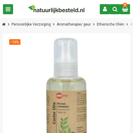
0
view_headline
chevron_right
chevron_right
chevron_right
chevron_right
Persoonlijke Verzorging
Aromatherapie/ geur
Etherische Oliën
C
-19%