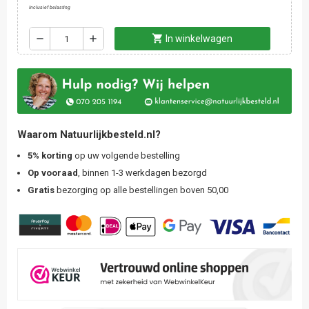
Inclusief belasting
shopping_cart
remove
add
In winkelwagen
Waarom Natuurlijkbesteld.nl?
5% korting
op uw volgende bestelling
Op vooraad
, binnen 1-3 werkdagen bezorgd
Gratis
bezorging op alle bestellingen boven 50,00