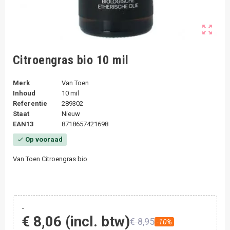
zoom_out_map
Citroengras bio 10 mil
Merk
Van Toen
Inhoud
10 mil
Referentie
289302
Staat
Nieuw
EAN13
8718657421698
Op vooraad
check
Van Toen Citroengras bio
-
€ 8,06
(incl. btw)
€ 8,95
-10%