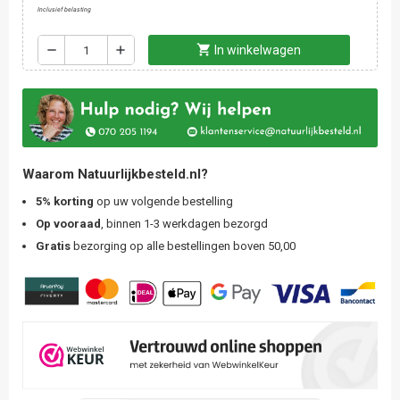
Inclusief belasting
shopping_cart
remove
add
In winkelwagen
Waarom Natuurlijkbesteld.nl?
5% korting
op uw volgende bestelling
Op vooraad
, binnen 1-3 werkdagen bezorgd
Gratis
bezorging op alle bestellingen boven 50,00