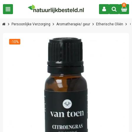
0
view_headline
chevron_right
chevron_right
chevron_right
chevron_right
Persoonlijke Verzorging
Aromatherapie/ geur
Etherische Oliën
C
-10%