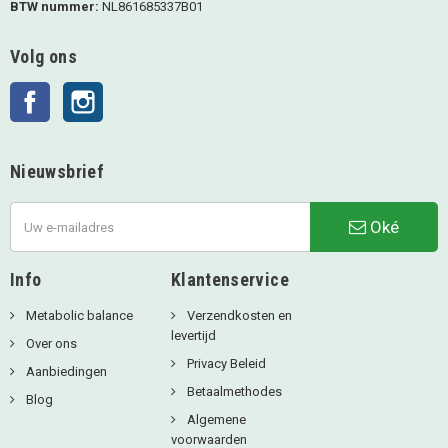
BTW nummer:
NL861685337B01
Volg ons
Facebook
Instagram
Nieuwsbrief
Oké
Info
Klantenservice
Metabolic balance
Verzendkosten en
levertijd
Over ons
Privacy Beleid
Aanbiedingen
Betaalmethodes
Blog
Algemene
voorwaarden