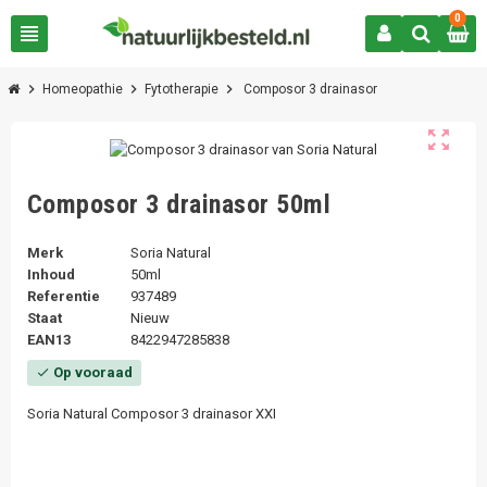
0
view_headline
chevron_right
chevron_right
chevron_right
Homeopathie
Fytotherapie
Composor 3 drainasor
zoom_out_map
Composor 3 drainasor 50ml
Merk
Soria Natural
Inhoud
50ml
Referentie
937489
Staat
Nieuw
EAN13
8422947285838
Op vooraad
check
Soria Natural Composor 3 drainasor XXI