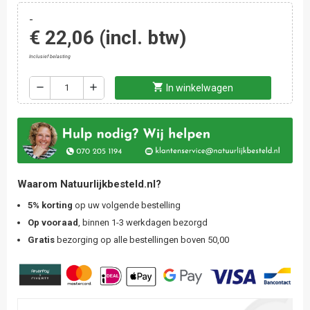
-
€ 22,06
(incl. btw)
Inclusief belasting
shopping_cart
remove
add
In winkelwagen
Waarom Natuurlijkbesteld.nl?
5% korting
op uw volgende bestelling
Op vooraad
, binnen 1-3 werkdagen bezorgd
Gratis
bezorging op alle bestellingen boven 50,00