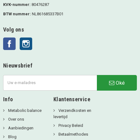
KVK-nummer:
80476287
BTW nummer:
NL861685337B01
Volg ons
Facebook
Instagram
Nieuwsbrief
Oké
Info
Klantenservice
Metabolic balance
Verzendkosten en
levertijd
Over ons
Privacy Beleid
Aanbiedingen
Betaalmethodes
Blog