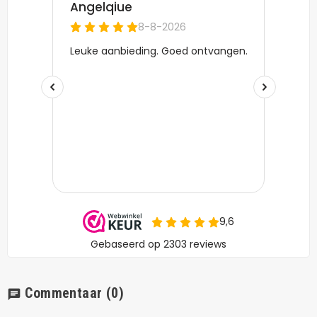
Commentaar
(0)
chat