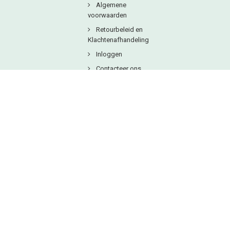
Algemene
voorwaarden
Retourbeleid en
Klachtenafhandeling
Inloggen
Contacteer ons
Copyright © 2025
Natuurlijkbesteld B.V.