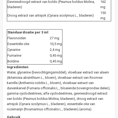
Gevriesdroogd extract van boldo (Peumus boldus Molina,
162
bladeren)
mg
150
Droog extract van artisjok (Cynara scolymus L., bladeren)
mg
Standaardisatie per 3 ml:
Flavonoïden
27 mg
Essentiële olie
10,5 mg
Cynarine
2,4 mg
Fumarine
0,45 mg
Boldine
0,45 mg
Ingrediënten
Water, glycerine (bevochtigingsmiddel), vloeibaar extract van alsem
(Artemisia absinthium L., bloem), vloeibaar extract van Roomse
kamille (Anthemis nobilis L., bloem), vloeibaar extract van
duivenkervel (Fumaria officinalis L., bloeiende bovengrondse delen),
gamma-cyclodextrines, alfa-cyclodextrines, gevriesdroogd extract
van boldo (Peumus boldus Molina, bladeren), droog extract van
artisjok (Cynara scolymus L., bladeren), essentiële olie van
rozemarijn (Rosmarinus officinalis L., bladeren) (aroma).
Gebruik