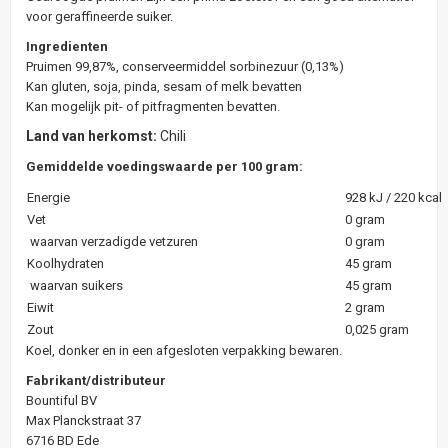
voor geraffineerde suiker.
Ingredienten
Pruimen 99,87%, conserveermiddel sorbinezuur (0,13%)
Kan gluten, soja, pinda, sesam of melk bevatten
Kan mogelijk pit- of pitfragmenten bevatten.
Land van herkomst:
Chili
Gemiddelde voedingswaarde per 100 gram:
Energie
928 kJ / 220 kcal
Vet
0 gram
waarvan verzadigde vetzuren
0 gram
Koolhydraten
45 gram
waarvan suikers
45 gram
Eiwit
2 gram
Zout
0,025 gram
Koel, donker en in een afgesloten verpakking bewaren.
Fabrikant/distributeur
Bountiful BV
Max Planckstraat 37
6716 BD Ede