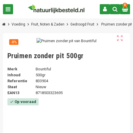
0
view_headline
chevron_right
chevron_right
chevron_right
chevron_right
Voeding
Fruit, Noten & Zaden
Gedroogd Fruit
Pruimen zonder pit
zoom_out_map
-8%
Pruimen zonder pit 500gr
Merk
Bountiful
Inhoud
500gr
Referentie
833904
Staat
Nieuw
EAN13
8718503323695
Op vooraad
check