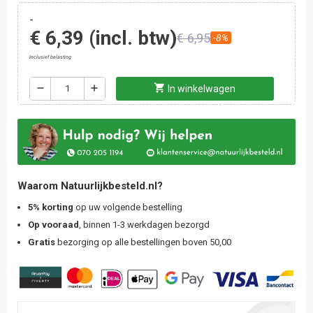
-
€ 6,39
(incl. btw)
€ 6,95
-8%
Inclusief belasting
shopping_cart
remove
add
In winkelwagen
Waarom Natuurlijkbesteld.nl?
5% korting
op uw volgende bestelling
Op vooraad
, binnen 1-3 werkdagen bezorgd
Gratis
bezorging op alle bestellingen boven 50,00