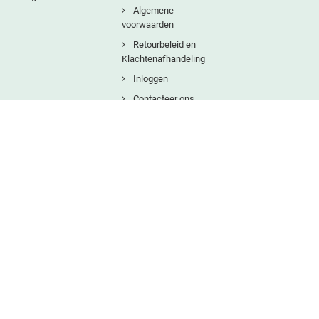
Algemene
voorwaarden
Retourbeleid en
Klachtenafhandeling
Inloggen
Contacteer ons
Copyright © 2025
Natuurlijkbesteld B.V.