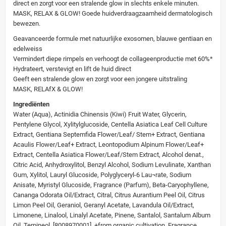
direct en zorgt voor een stralende glow in slechts enkele minuten.
MASK, RELAX & GLOW! Goede huidverdraagzaamheid dermatologisch
bewezen.
Geavanceerde formule met natuurlijke exosomen, blauwe gentiaan en
edelweiss
Vermindert diepe rimpels en verhoogt de collageenproductie met 60%*
Hydrateert, verstevigt en lift de huid direct
Geeft een stralende glow en zorgt voor een jongere uitstraling
MASK, RELAfX & GLOW!
Ingrediënten
Water (Aqua), Actinidia Chinensis (Kiwi) Fruit Water, Glycerin,
Pentylene Glycol, Xylitylglucoside, Centella Asiatica Leaf Cell Culture
Extract, Gentiana Septemfida Flower/Leaf/ Stem+ Extract, Gentiana
Acaulis Flower/Leaf+ Extract, Leontopodium Alpinum Flower/Leaf+
Extract, Centella Asiatica Flower/Leaf/Stem Extract, Alcohol denat.,
Citric Acid, Anhydroxylitol, Benzyl Alcohol, Sodium Levulinate, Xanthan
Gum, Xylitol, Lauryl Glucoside, Polyglyceryl-6 Lau¬rate, Sodium
Anisate, Myristyl Glucoside, Fragrance (Parfum), Beta-Caryophyllene,
Cananga Odorata Oil/Extract, Citral, Citrus Aurantium Peel Oil, Citrus
Limon Peel Oil, Geraniol, Geranyl Acetate, Lavandula Oil/Extract,
Limonene, Linalool, Linalyl Acetate, Pinene, Santalol, Santalum Album
Oil, Terpineol. [8008970001] +from organic cultivation Fragrance