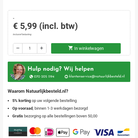
-
€ 5,99
(incl. btw)
Inclusief belasting
shopping_cart
remove
add
In winkelwagen
Waarom Natuurlijkbesteld.nl?
5% korting
op uw volgende bestelling
Op vooraad
, binnen 1-3 werkdagen bezorgd
Gratis
bezorging op alle bestellingen boven 50,00