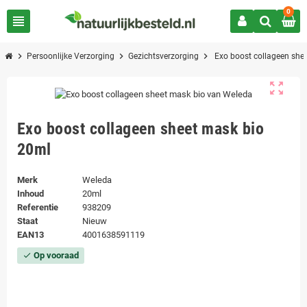
0
view_headline
chevron_right
chevron_right
chevron_right
Persoonlijke Verzorging
Gezichtsverzorging
Exo boost collageen she
zoom_out_map
Exo boost collageen sheet mask bio
20ml
Merk
Weleda
Inhoud
20ml
Referentie
938209
Staat
Nieuw
EAN13
4001638591119
Op vooraad
check