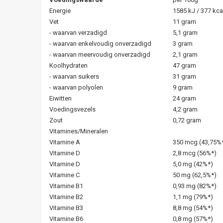
Energie
1585 kJ / 377 kca
Vet
11 gram
- waarvan verzadigd
5,1 gram
- waarvan enkelvoudig onverzadigd
3 gram
- waarvan meervoudig onverzadigd
2,1 gram
Koolhydraten
47 gram
- waarvan suikers
31 gram
- waarvan polyolen
9 gram
Eiwitten
24 gram
Voedingsvezels
4,2 gram
Zout
0,72 gram
Vitamines/Mineralen
Vitamine A
350 mcg (43,75%
Vitamine D
2,8 mcg (56%*)
Vitamine D
5,0 mg (42%*)
Vitamine C
50 mg (62,5%*)
Vitamine B1
0,93 mg (82%*)
Vitamine B2
1,1 mg (79%*)
Vitamine B3
8,8 mg (54%*)
Vitamine B6
0,8 mg (57%*)