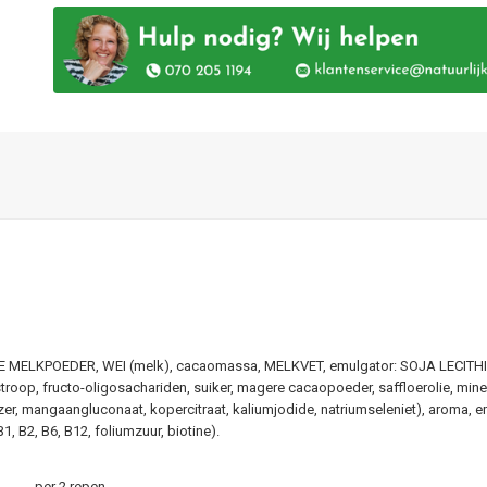
E MELKPOEDER, WEI (melk), cacaomassa, MELKVET, emulgator: SOJA LECITHINE
roop, fructo-oligosachariden, suiker, magere cacaopoeder, saffloerolie, min
zer, mangaangluconaat, kopercitraat, kaliumjodide, natriumseleniet), aroma, em
1, B2, B6, B12, foliumzuur, biotine).
per 2 repen