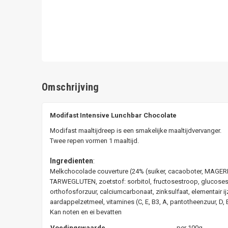
Omschrijving
Modifast Intensive Lunchbar Chocolate
Modifast maaltijdreep is een smakelijke maaltijdvervanger.
Twee repen vormen 1 maaltijd.
Ingredienten
:
Melkchocolade couverture (24% (suiker, cacaoboter, MAGER
TARWEGLUTEN, zoetstof: sorbitol, fructosestroop, glucosest
orthofosforzuur, calciumcarbonaat, zinksulfaat, elementair ij
aardappelzetmeel, vitamines (C, E, B3, A, pantotheenzuur, D, B
Kan noten en ei bevatten
Voedingswaarde
per 100g