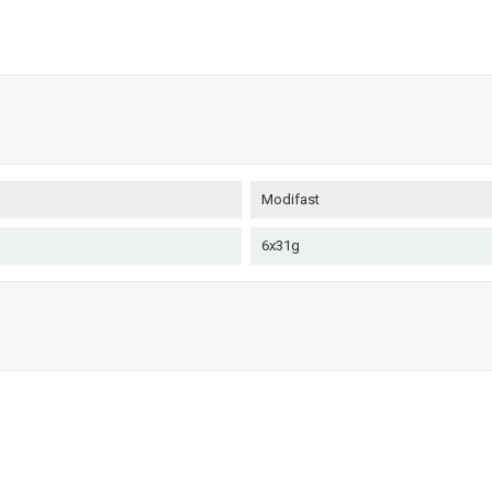
Modifast
6x31g