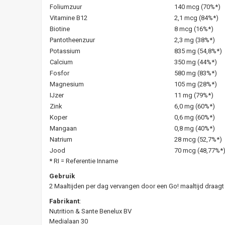
Foliumzuur
140 mcg (70%*)
Vitamine B12
2,1 mcg (84%*)
Biotine
8 mcg (16%*)
Pantotheenzuur
2,3 mg (38%*)
Potassium
835 mg (54,8%*)
Calcium
350 mg (44%*)
Fosfor
580 mg (83%*)
Magnesium
105 mg (28%*)
IJzer
11 mg (79%*)
Zink
6,0 mg (60%*)
Koper
0,6 mg (60%*)
Mangaan
0,8 mg (40%*)
Natrium
28 mcg (52,7%*)
Jood
70 mcg (48,77%*
* RI = Referentie Inname
Gebruik
2 Maaltijden per dag vervangen door een Go! maaltijd draagt 
Fabrikant
:
Nutrition & Sante Benelux BV
Medialaan 30