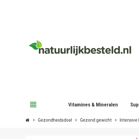
view_headline
Vitamines & Mineralen
Sup
chevron_right
Gezondheidsdoel
chevron_right
Gezond gewicht
chevron_right
Intensive