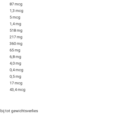
87 mcg
1,3 mcg
5 mcg
1,4 mg
518 mg
217 mg
360 mg
65 mg
6,8 mg
4,0 mg
0,4 mcg
0,5 mg
17 mcg
)
43,4 mcg
bij tot gewichtsverlies