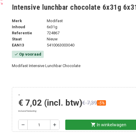
ut_map
Intensive lunchbar chocolate 6x31g 6x3
Merk
Modifast
Inhoud
6x31g
Referentie
724867
Staat
Nieuw
EAN13
5410063003040
Op vooraad
check
Modifast Intensive Lunchbar Chocolate
-
€ 7,02
(incl. btw)
€ 7,39
-5%
Inclusief belasting
shopping_cart
remove
add
In winkelwagen