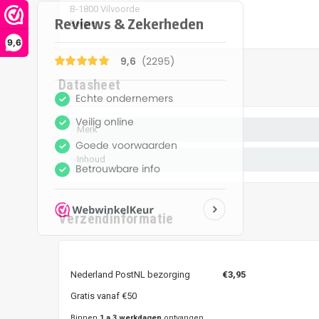
B-1800 Vilvoorde
Belgie
9,6
Datasheet
Merk
Inhoud
Verzendinformatie
Nederland PostNL bezorging
€3,95
Gratis vanaf €50
Binnen
1 a 3 werkdagen
ontvangen.