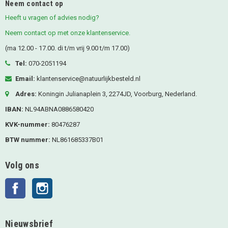
Neem contact op
Heeft u vragen of advies nodig?
Neem contact op met onze klantenservice.
(ma 12.00 - 17.00. di t/m vrij 9.00 t/m 17.00)
Tel:
070-2051194
Email:
klantenservice@natuurlijkbesteld.nl
Adres:
Koningin Julianaplein 3, 2274JD, Voorburg, Nederland.
IBAN:
NL94ABNA0886580420
KVK-nummer:
80476287
BTW nummer:
NL861685337B01
Volg ons
Facebook
Instagram
Nieuwsbrief