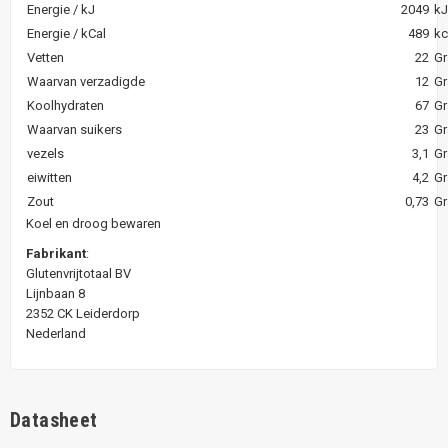
Energie / kJ
2049
kJ
Energie / kCal
489
kc
Vetten
22
Gr
Waarvan verzadigde
12
Gr
Koolhydraten
67
Gr
Waarvan suikers
23
Gr
vezels
3,1
Gr
eiwitten
4,2
Gr
Zout
0,73
Gr
Koel en droog bewaren
Fabrikant
:
Glutenvrijtotaal BV
Lijnbaan 8
2352 CK Leiderdorp
Nederland
Datasheet