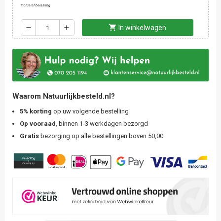
Inclusief belasting
shopping_cart
remove
add
In winkelwagen
Waarom Natuurlijkbesteld.nl?
5% korting
op uw volgende bestelling
Op vooraad
, binnen 1-3 werkdagen bezorgd
Gratis
bezorging op alle bestellingen boven 50,00