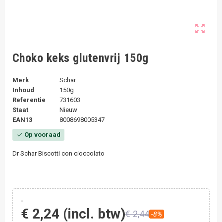
zoom_out_map
Choko keks glutenvrij 150g
Merk
Schar
Inhoud
150g
Referentie
731603
Staat
Nieuw
EAN13
8008698005347
Op vooraad
check
Dr Schar Biscotti con cioccolato
-
€ 2,24
(incl. btw)
€ 2,44
-8%