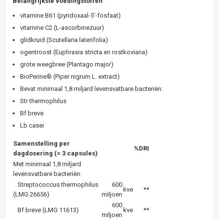
Belangrijkste voedingstoffen
vitamine B61 (pyridoxaal-5’-fosfaat)
vitamine C2 (L-ascorbinezuur)
glidkruid (Scutellaria laterifolia)
ogentroost (Euphrasia stricta en rostkoviana)
grote weegbree (Plantago major)
BioPerine® (Piper nigrum L. extract)
Bevat minimaal 1,8 miljard levensvatbare bacteriën:
Str thermophilus
Bf breve
Lb casei
Samenstelling per
%DRI
dagdosering (= 3 capsules)
Met minimaal 1,8 miljard
levensvatbare bacteriën:
Streptococcus thermophilus
600
kve
**
(LMG 26656)
miljoen
600
Bf breve (LMG 11613)
kve
**
miljoen