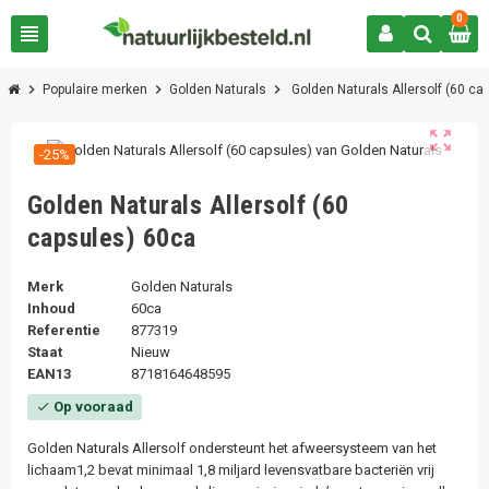
0
view_headline
chevron_right
chevron_right
chevron_right
Populaire merken
Golden Naturals
Golden Naturals Allersolf (60 ca
zoom_out_map
-25%
Golden Naturals Allersolf (60
capsules) 60ca
Merk
Golden Naturals
Inhoud
60ca
Referentie
877319
Staat
Nieuw
EAN13
8718164648595
Op vooraad
check
Golden Naturals Allersolf ondersteunt het afweersysteem van het
lichaam1,2 bevat minimaal 1,8 miljard levensvatbare bacteriën vrij