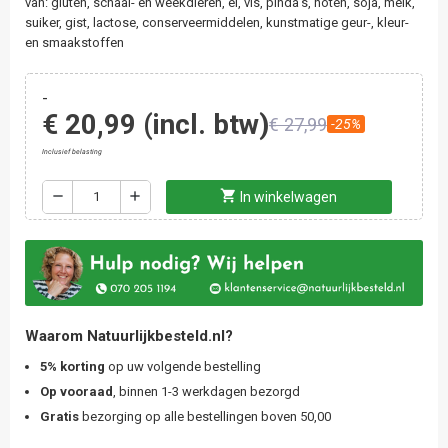
van: gluten, schaal- en weekdieren, ei, vis, pinda’s, noten, soja, melk,
suiker, gist, lactose, conserveermiddelen, kunstmatige geur-, kleur-
en smaakstoffen
-
€ 20,99
(incl. btw)
€ 27,99
-25%
Inclusief belasting
shopping_cart
remove
add
In winkelwagen
Waarom Natuurlijkbesteld.nl?
5% korting
op uw volgende bestelling
Op vooraad
, binnen 1-3 werkdagen bezorgd
Gratis
bezorging op alle bestellingen boven 50,00