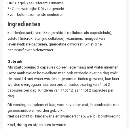
DRI: Dagelijkse Referentie Inname
** Geen wettelijke DRI vastgesteld
kve = kolonievormende eenheden
Ingredienten
kruiden(extract), verdikkingsmiddel (cellulose als capsulehuls),
vulstof (microkristallijne cellulose), vitaminen, mengsel van
levensvatbare bacteriën, quercetine dihydraat, L-histidine,
citrusbioflavonoïdenextract.
Gebruik
Als startdosering 3 capsules op een lege maag met water innemen.
Deze aanbevolen hoeveelheid mag ook verdeeld over de dag vóór
de maaltijd met water worden ingenomen. Indien gewenst, kan later
worden overgegaan naar een onderhoudsdosering van 1 tot 2
capsules per dag. Kinderen van 1 tot 12 jaar 1 tot 2 capsules per
dag.
Dit voedingssupplement kan, voor zover bekend, in combinatie met
geneesmiddelen worden gebruikt.
Niet geschikt bij kinderwens en zwangerschap, wel bij borstvoeding.
Koel, droog en afgesloten bewaren