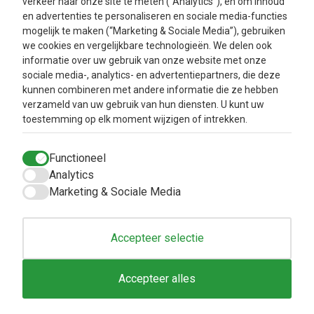
verkeer naar onze site te meten (“Analytics”), en om inhoud
Facebook
Instagram
en advertenties te personaliseren en sociale media-functies
mogelijk te maken (“Marketing & Sociale Media”), gebruiken
we cookies en vergelijkbare technologieën. We delen ook
Nieuwsbrief
informatie over uw gebruik van onze website met onze
sociale media-, analytics- en advertentiepartners, die deze
kunnen combineren met andere informatie die ze hebben
Oké
verzameld van uw gebruik van hun diensten. U kunt uw
toestemming op elk moment wijzigen of intrekken.
Info
Klantenservice
Functioneel
Metabolic balance
Verzendkosten en
levertijd
Analytics
Over ons
Marketing & Sociale Media
Privacy Beleid
Aanbiedingen
Betaalmethodes
Blog
Algemene
Accepteer selectie
voorwaarden
Retourbeleid en
Accepteer alles
Klachtenafhandeling
Inloggen