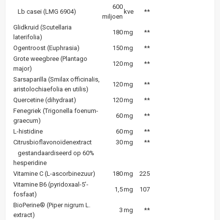
600
Lb casei (LMG 6904)
kve
**
miljoen
Glidkruid (Scutellaria
180
mg
**
laterifolia)
Ogentroost (Euphrasia)
150
mg
**
Grote weegbree (Plantago
120
mg
**
major)
Sarsaparilla (Smilax officinalis,
120
mg
**
aristolochiaefolia en utilis)
Quercetine (dihydraat)
120
mg
**
Fenegriek (Trigonella foenum-
60
mg
**
graecum)
L-histidine
60
mg
**
Citrusbioflavonoïdenextract
30
mg
**
gestandaardiseerd op 60%
hesperidine
Vitamine C (L-ascorbinezuur)
180
mg
225
Vitamine B6 (pyridoxaal-5’-
1,5
mg
107
fosfaat)
BioPerine® (Piper nigrum L.
3
mg
**
extract)