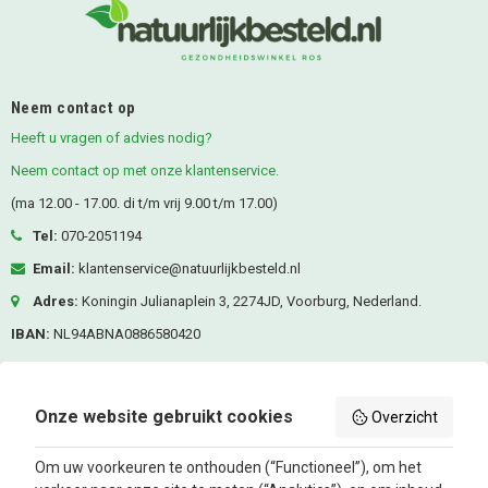
Neem contact op
Heeft u vragen of advies nodig?
Neem contact op met onze klantenservice.
(ma 12.00 - 17.00. di t/m vrij 9.00 t/m 17.00)
Tel:
070-2051194
Email:
klantenservice@natuurlijkbesteld.nl
Adres:
Koningin Julianaplein 3, 2274JD, Voorburg, Nederland.
IBAN:
NL94ABNA0886580420
KVK-nummer:
80476287
BTW nummer:
NL861685337B01
Onze website gebruikt cookies
Overzicht
Volg ons
Om uw voorkeuren te onthouden (“Functioneel”), om het