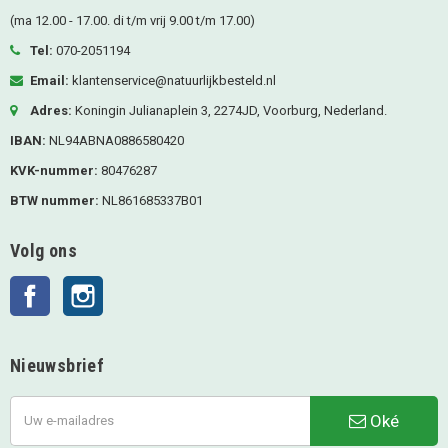
(ma 12.00 - 17.00. di t/m vrij 9.00 t/m 17.00)
Tel:
070-2051194
Email:
klantenservice@natuurlijkbesteld.nl
Adres:
Koningin Julianaplein 3, 2274JD, Voorburg, Nederland.
IBAN:
NL94ABNA0886580420
KVK-nummer:
80476287
BTW nummer:
NL861685337B01
Volg ons
Facebook
Instagram
Nieuwsbrief
Oké