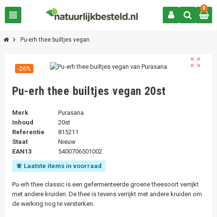
0
view_headline
chevron_right
Pu-erh thee builtjes vegan
zoom_out_map
-26%
Pu-erh thee builtjes vegan 20st
Merk
Purasana
Inhoud
20st
Referentie
815211
Staat
Nieuw
EAN13
5400706501002
Laatste items in voorraad
notifications_active
Pu-erh thee classic is een gefermenteerde groene theesoort verrijkt
met andere kruiden. De thee is tevens verrijkt met andere kruiden om
de werking nog te versterken.