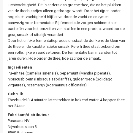
luchtvochtigheid. Dit is anders dan groene thee, die na het plukken
van de theeblaadjes alleen gedroogd wordt. Door het rijpen onder
hoge luchtvochtigheid blijf er voldoende vocht en enzymen
aanwezig voor fermentatie. Bij fermentatie zorgen schimmels en
bacteriën voor het omzetten van stoffen in een product waardoor de
geur, smaak of uiterlijk verandert.
Door het unieke fermentatieproces ontstaat de donkerrode kleur van
de thee en de karakteristieke smaak. Pu-erh thee staat bekend om
een volle, rijke en aardse tonen. De fermentatie kan maanden tot
jaren duren. Hoe ouder de thee, hoe zachter de smaak.
Ingredienten
Pu-erh tea (Camellia sinensis), pepermunt (Mentha piperata),
hibiscusbloem (Hibiscus sabdariffa), guldenroede (Solidago
virgaurea), rozemarijn (Rosmarinus officinalis)
Gebruik
Theebuidel 3-4 minuten laten trekken in kokend water. 4 koppen thee
per 24 uur.
Fabrikant/distributeur
Purasana NV
Nijverheidslaan 3
8560 Gullegem