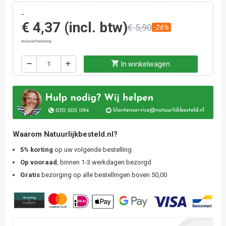
-
€ 4,37
(incl. btw)
€ 5,90
-26%
Inclusief belasting
shopping_cart
remove
add
In winkelwagen
Waarom Natuurlijkbesteld.nl?
5% korting
op uw volgende bestelling
Op vooraad
, binnen 1-3 werkdagen bezorgd
Gratis
bezorging op alle bestellingen boven 50,00