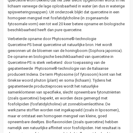
quercetine erom bekend dat het zeer slecht opgenomen wordt in het
lichaam vanwege de lage oplosbaarheid in water (en dus in waterige
spijsverteringssappen). Uit onderzoek blijkt dat quercetine in een
homogeen mengsel met fosfatidylcholine (in zogenaamde
fytosomale vorm) een tot wel 20 keer betere opname en biologische
beschikbaarheid heeft dan pure quercetine.
Verbeterde opname door Phytosome®-technologie
Quercetine-PS bevat quercetine uit natuurlijke bron. Het wordt
gewonnen uit de bloemen van de honingboom (Sophora japonica).
De opname en biologische beschikbaarheid van quercetine in
Quercetine-PS is sterk verbeterd door toepassing van de
gepatenteerde Phytosome®-technologie van de Italiaanse
producent Indena. De term Phytosome (of fytosoom) komt van het
Griekse woord phuton (plant) en soma (lichaam). Tijdens het
gepatenteerde productieproces wordt het natuurlijke
samenklonteren van specifieke, slecht opneembare fytonutriënten
(zoals quercetine) beperkt, en worden deze gemengd met
fosfolipiden (fosfatidylcholine) uit zonnebloemlecithine. De
werkzame stoffen worden niet ingekapseld (zoals in liposomen),
maar er ontstaat een homogeen mengsel van kleine, goed
opneembare deeltjes. Bioflavonoïden (zoals quercetine) hebben
namelijk een natuurlijke affiniteit voor fosfolipiden. Het resultaat is