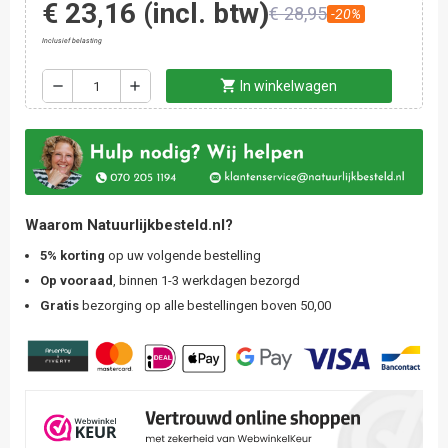
€ 23,16
(incl. btw)
€ 28,95
-20%
Inclusief belasting
shopping_cart
remove
add
In winkelwagen
Waarom Natuurlijkbesteld.nl?
5% korting
op uw volgende bestelling
Op vooraad
, binnen 1-3 werkdagen bezorgd
Gratis
bezorging op alle bestellingen boven 50,00