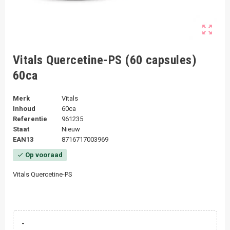
zoom_out_map
Vitals Quercetine-PS (60 capsules)
60ca
Merk
Vitals
Inhoud
60ca
Referentie
961235
Staat
Nieuw
EAN13
8716717003969
Op vooraad
check
Vitals Quercetine-PS
-