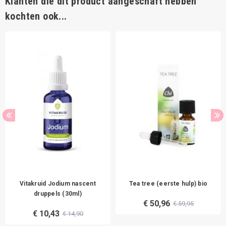
Klanten die dit product aangeschaft hebben
kochten ook...
Vitakruid Jodium nascent
Tea tree (eerste hulp) bio
druppels (30ml)
€ 50,96
€ 59,95
€ 10,43
€ 14,90