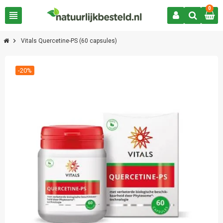
0
view_headline
chevron_right
Vitals Quercetine-PS (60 capsules)
-20%