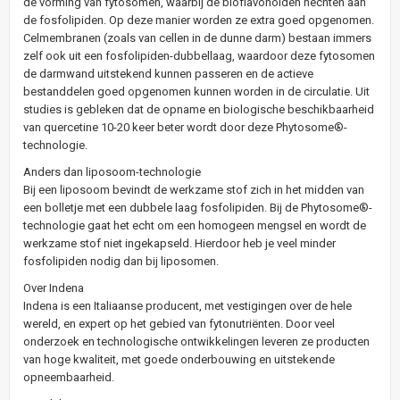
de vorming van fytosomen, waarbij de bioflavonoïden hechten aan
de fosfolipiden. Op deze manier worden ze extra goed opgenomen.
Celmembranen (zoals van cellen in de dunne darm) bestaan immers
zelf ook uit een fosfolipiden-dubbellaag, waardoor deze fytosomen
de darmwand uitstekend kunnen passeren en de actieve
bestanddelen goed opgenomen kunnen worden in de circulatie. Uit
studies is gebleken dat de opname en biologische beschikbaarheid
van quercetine 10-20 keer beter wordt door deze Phytosome®-
technologie.
Anders dan liposoom-technologie
Bij een liposoom bevindt de werkzame stof zich in het midden van
een bolletje met een dubbele laag fosfolipiden. Bij de Phytosome®-
technologie gaat het echt om een homogeen mengsel en wordt de
werkzame stof niet ingekapseld. Hierdoor heb je veel minder
fosfolipiden nodig dan bij liposomen.
Over Indena
Indena is een Italiaanse producent, met vestigingen over de hele
wereld, en expert op het gebied van fytonutriënten. Door veel
onderzoek en technologische ontwikkelingen leveren ze producten
van hoge kwaliteit, met goede onderbouwing en uitstekende
opneembaarheid.