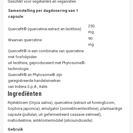
Geschikt voor vegetariërs en veganisten.
Samenstelling per dagdosering van 1
capsule:
250
Quercefit® (quercetine-extract en lecithine)
mg
90
Waarvan quercetine
mg
Quercefit® is een combinatie van quercetine
met fosfolipiden
uit lecithine, geproduceerd met Phytosome®-
technologie.
Quercefit® en Phytosome® zijn
geregistreerde handelsmerken
van Indena S.p.A., Italië.
Ingrediënten
Rijstebloem (Oryza sativa), quercetine (extract uit honingboom,
Sophora japonica), emulgator (zonnebloemlecithine), plantaardige
capsule (pullulan, uit gefermenteerd cassave-zetmeel),
maltodextrine, antiklontermiddel (siliciumdioxide).
Gebruik