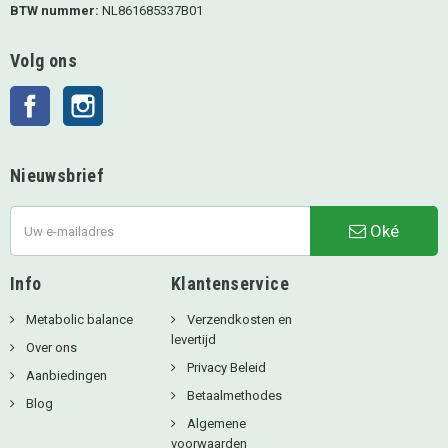
BTW nummer:
NL861685337B01
Volg ons
Facebook
Instagram
Nieuwsbrief
Oké
Info
Klantenservice
Metabolic balance
Verzendkosten en
levertijd
Over ons
Privacy Beleid
Aanbiedingen
Betaalmethodes
Blog
Algemene
voorwaarden