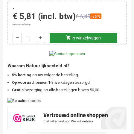
-
€ 5,81
(incl. btw)
€ 6,45
-10%
Inclusief belasting
shopping_cart
remove
add
In winkelwagen
Waarom Natuurlijkbesteld.nl?
5% korting
op uw volgende bestelling
Op vooraad
, binnen 1-3 werkdagen bezorgd
Gratis
bezorging op alle bestellingen boven 50,00