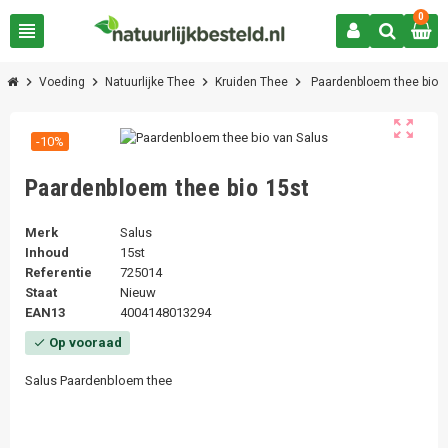
0
view_headline
chevron_right
chevron_right
chevron_right
chevron_right
Voeding
Natuurlijke Thee
Kruiden Thee
Paardenbloem thee bio
zoom_out_map
-10%
Paardenbloem thee bio 15st
Merk
Salus
Inhoud
15st
Referentie
725014
Staat
Nieuw
EAN13
4004148013294
Op vooraad
check
Salus Paardenbloem thee