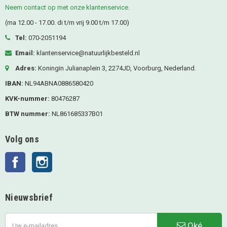
Neem contact op met onze klantenservice.
(ma 12.00 - 17.00. di t/m vrij 9.00 t/m 17.00)
Tel:
070-2051194
Email:
klantenservice@natuurlijkbesteld.nl
Adres:
Koningin Julianaplein 3, 2274JD, Voorburg, Nederland.
IBAN:
NL94ABNA0886580420
KVK-nummer:
80476287
BTW nummer:
NL861685337B01
Volg ons
Facebook
Instagram
Nieuwsbrief
Oké