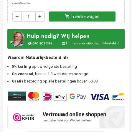
Inclusief belasting
shopping_cart
remove
add
In winkelwagen
Waarom Natuurlijkbesteld.nl?
5% korting
op uw volgende bestelling
Op vooraad
, binnen 1-3 werkdagen bezorgd
Gratis
bezorging op alle bestellingen boven 50,00