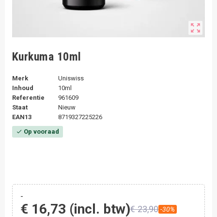
zoom_out_map
Kurkuma 10ml
Merk
Uniswiss
Inhoud
10ml
Referentie
961609
Staat
Nieuw
EAN13
8719327225226
Op vooraad
check
-
€ 16,73
(incl. btw)
€ 23,90
-30%