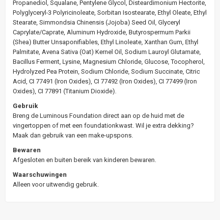
Propanediol, Squalane, Pentylene Glycol, Disteardimonium Hectorite,
Polyglyceryl-3 Polyricinoleate, Sorbitan Isostearate, Ethyl Oleate, Ethyl
Stearate, Simmondsia Chinensis (Jojoba) Seed Oil, Glyceryl
Caprylate/Caprate, Aluminum Hydroxide, Butyrospermum Parkii
(Shea) Butter Unsaponifiables, Ethyl Linoleate, Xanthan Gum, Ethyl
Palmitate, Avena Sativa (Oat) Kernel Oil, Sodium Lauroyl Glutamate,
Bacillus Ferment, Lysine, Magnesium Chloride, Glucose, Tocopherol,
Hydrolyzed Pea Protein, Sodium Chloride, Sodium Succinate, Citric
Acid, CI 77491 (Iron Oxides), CI 77492 (Iron Oxides), CI 77499 (Iron
Oxides), CI 77891 (Titanium Dioxide).
Gebruik
Breng de Luminous Foundation direct aan op de huid met de
vingertoppen of met een foundationkwast. Wil je extra dekking?
Maak dan gebruik van een make-upspons.
Bewaren
Afgesloten en buiten bereik van kinderen bewaren.
Waarschuwingen
Alleen voor uitwendig gebruik.