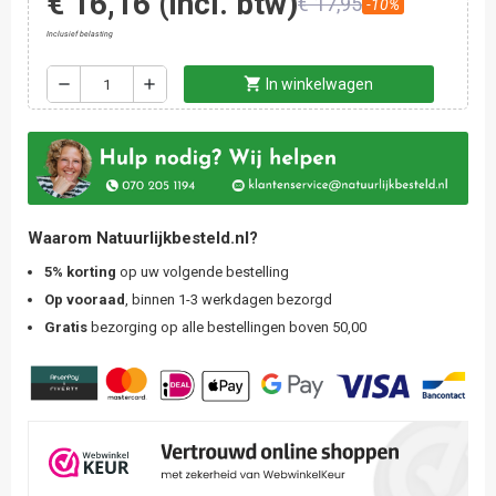
€ 16,16
(incl. btw)
€ 17,95
-10%
Inclusief belasting
shopping_cart
remove
add
In winkelwagen
Waarom Natuurlijkbesteld.nl?
5% korting
op uw volgende bestelling
Op vooraad
, binnen 1-3 werkdagen bezorgd
Gratis
bezorging op alle bestellingen boven 50,00