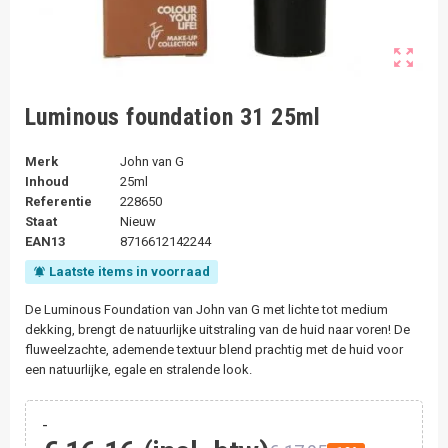
zoom_out_map
Luminous foundation 31 25ml
Merk
John van G
Inhoud
25ml
Referentie
228650
Staat
Nieuw
EAN13
8716612142244
Laatste items in voorraad
notifications_active
De Luminous Foundation van John van G met lichte tot medium
dekking, brengt de natuurlijke uitstraling van de huid naar voren! De
fluweelzachte, ademende textuur blend prachtig met de huid voor
een natuurlijke, egale en stralende look.
-