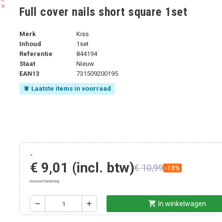
ut_map
Full cover nails short square 1set
Merk
Kiss
Inhoud
1set
Referentie
844194
Staat
Nieuw
EAN13
731509200195
Laatste items in voorraad
notifications_active
-
€ 9,01
(incl. btw)
€ 10,99
-18%
Inclusief belasting
shopping_cart
remove
add
In winkelwagen