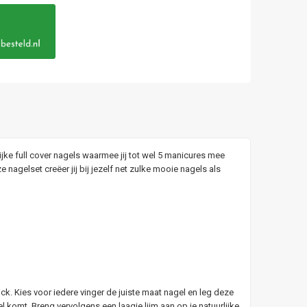
jke full cover nagels waarmee jij tot wel 5 manicures mee
nagelset creëer jij bij jezelf net zulke mooie nagels als
ck. Kies voor iedere vinger de juiste maat nagel en leg deze
el komt. Breng vervolgens een laagje lijm aan op je natuurlijke