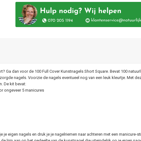
rt? Ga dan voor de 100 Full Cover Kunstnagels Short Square. Bevat 100 natuurli
zorgde nagels. Voorzie de nagels eventueel nog van een leuk kleurtje. Met deze 
. De kit bevat:
 voor ongeveer 5 manicures
e je eigen nagels en druk je je nagelriemen naar achteren met een manicure-sti
ng de lijm aan op het gedeelte van de kunstnagel die uiteindelijk op je eigen nag