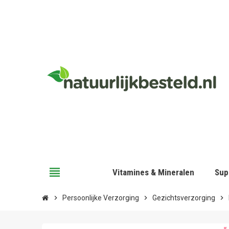
view_headline
Vitamines & Mineralen
Sup
chevron_right
Persoonlijke Verzorging
chevron_right
Gezichtsverzorging
chevron_right