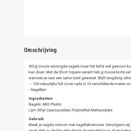
Omschrijving
Wil jij mooie verzorgde nagels maar het liefst wel gewoon ko
kan doen. Met de Short Square variant heb jij mooie korte ver
wanneer je naar een salon bent geweest. Blijft langdurig zitten
- - 100 natuurlijke full cover nails in 10 verschillende maten
- Nagellijm
Ingredienten
Nagels: ABS Plastic.
Lijm: Ethyl Cyanoacrylate, Polymethyl Methacrylate.
Gebruik
Maak je nagels schoon met nagellakremover. Vervolgens vijl j
apart. Pak nu de lijm erbij die bij de verpakking in zit en bre