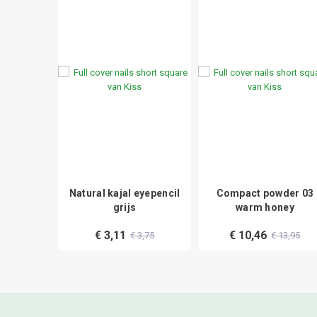
eyepencil
Natural kajal eyepencil
Compact powder 03
oen
grijs
warm honey
€ 3,11
€ 10,46
3,75
€ 3,75
€ 13,95