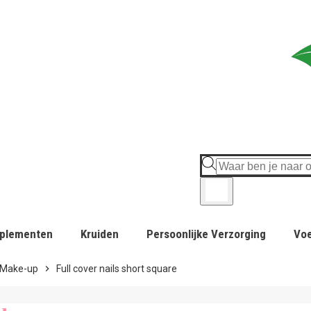
plementen
Kruiden
Persoonlijke Verzorging
Vo
Make-up
chevron_right
Full cover nails short square