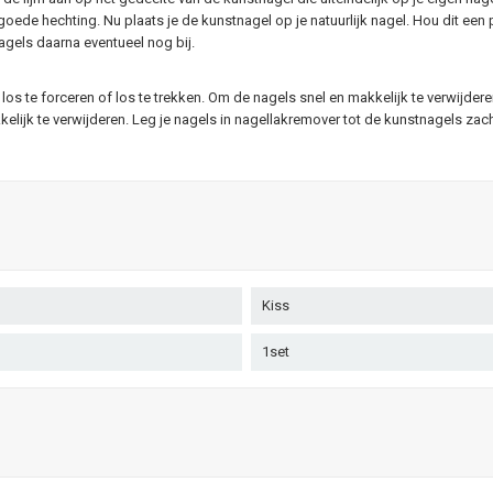
goede hechting. Nu plaats je de kunstnagel op je natuurlijk nagel. Hou dit ee
agels daarna eventueel nog bij.
los te forceren of los te trekken. Om de nagels snel en makkelijk te verwijder
ijk te verwijderen. Leg je nagels in nagellakremover tot de kunstnagels zac
Kiss
1set