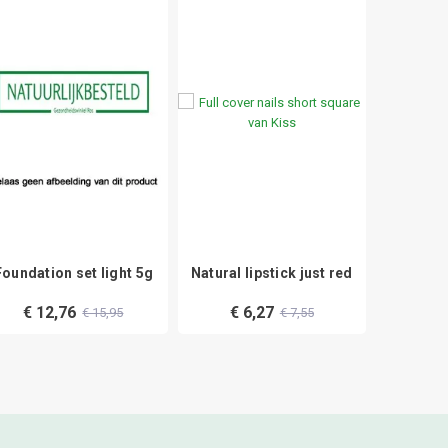
Foundation set light 5g
Natural lipstick just red
Angled m
col
€ 12,76
€ 6,27
€ 15,95
€ 7,55
€ 