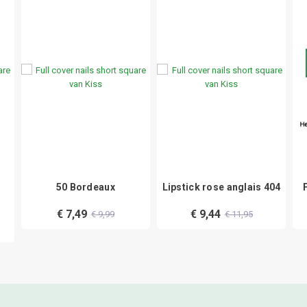
50 Bordeaux
Lipstick rose anglais 404
€ 7,49
€ 9,44
€ 9,99
€ 11,95