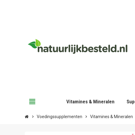
view_headline
Vitamines & Mineralen
Sup
chevron_right
Voedingssupplementen
chevron_right
Vitamines & Mineralen
c