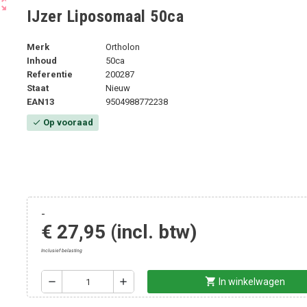
ut_map
IJzer Liposomaal 50ca
Merk
Ortholon
Inhoud
50ca
Referentie
200287
Staat
Nieuw
EAN13
9504988772238
Op vooraad
check
-
€ 27,95
(incl. btw)
Inclusief belasting
shopping_cart
remove
add
In winkelwagen