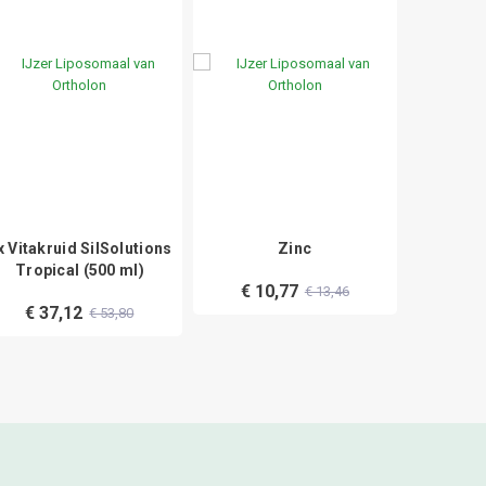
x Vitakruid SilSolutions
Zinc
Magne
Tropical (500 ml)
€ 10,77
€ 13,46
€ 37,12
€ 53,80