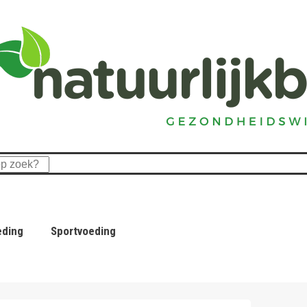
eding
Sportvoeding