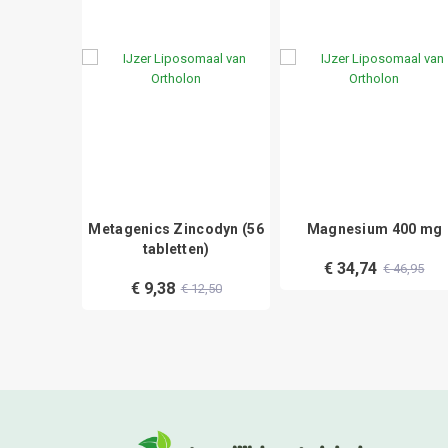
itraat
Metagenics Zincodyn (56
Magnesium 400 mg
r
tabletten)
€ 34,74
€ 46,95
€ 9,38
28,95
€ 12,50