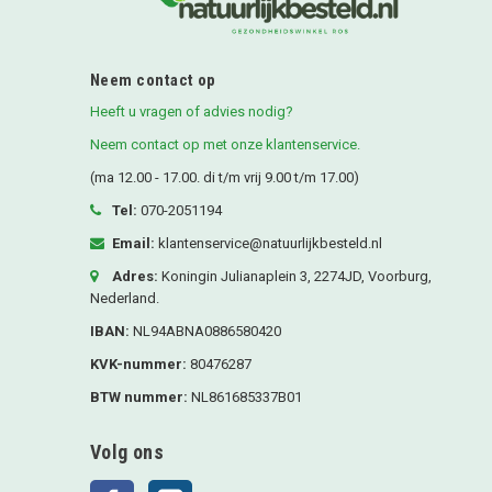
Neem contact op
Heeft u vragen of advies nodig?
Neem contact op met onze klantenservice.
(ma 12.00 - 17.00. di t/m vrij 9.00 t/m 17.00)
Tel:
070-2051194
Email:
klantenservice@natuurlijkbesteld.nl
Adres:
Koningin Julianaplein 3, 2274JD, Voorburg,
Nederland.
IBAN:
NL94ABNA0886580420
KVK-nummer:
80476287
BTW nummer:
NL861685337B01
Volg ons
Facebook
Instagram