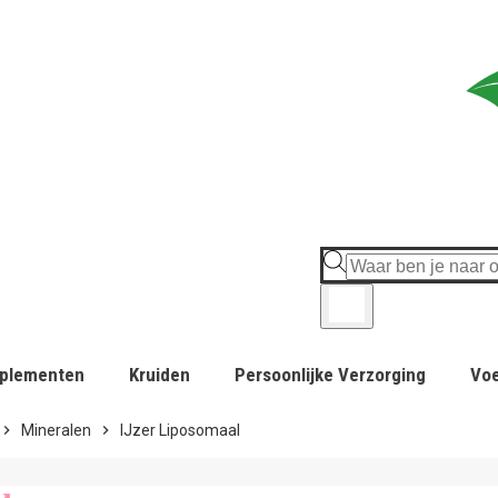
plementen
Kruiden
Persoonlijke Verzorging
Vo
hevron_right
Mineralen
chevron_right
IJzer Liposomaal