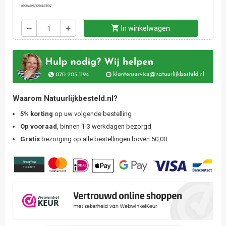
Inclusief belasting
shopping_cart
remove
add
In winkelwagen
Waarom Natuurlijkbesteld.nl?
5% korting
op uw volgende bestelling
Op vooraad
, binnen 1-3 werkdagen bezorgd
Gratis
bezorging op alle bestellingen boven 50,00