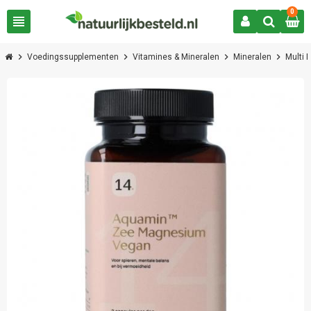
0
view_headline
chevron_right
chevron_right
chevron_right
chevron_right
Voedingssupplementen
Vitamines & Mineralen
Mineralen
Multi 