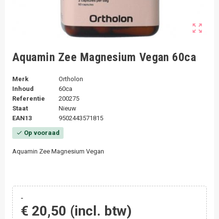
zoom_out_map
Aquamin Zee Magnesium Vegan 60ca
Merk
Ortholon
Inhoud
60ca
Referentie
200275
Staat
Nieuw
EAN13
9502443571815
Op vooraad
check
Aquamin Zee Magnesium Vegan
-
€ 20,50
(incl. btw)