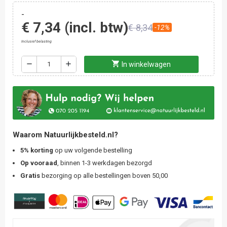
-
€ 7,34
(incl. btw)
€ 8,34
-12%
Inclusief belasting
shopping_cart
remove
add
In winkelwagen
Waarom Natuurlijkbesteld.nl?
5% korting
op uw volgende bestelling
Op vooraad
, binnen 1-3 werkdagen bezorgd
Gratis
bezorging op alle bestellingen boven 50,00