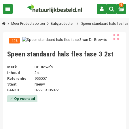
0
view_headline
chevron_right
chevron_right
chevron_right
Meer Productsoorten
Babyproducten
Speen standaard hals fles fas
zoom_out_map
-12%
Speen standaard hals fles fase 3 2st
Merk
Dr. Brown's
Inhoud
2st
Referentie
955007
Staat
Nieuw
EAN13
072239305072
Op vooraad
check