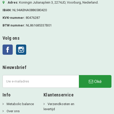
Adres:
Koningin Julianaplein 3, 2274JD, Voorburg, Nederland.
IBAN:
NL94ABNA0886580420
KVK-nummer:
80476287
BTW nummer:
NL861685337B01
Volg ons
Facebook
Instagram
Nieuwsbrief
Oké
Info
Klantenservice
Metabolic balance
Verzendkosten en
levertijd
Over ons