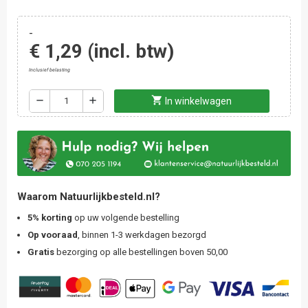
-
€ 1,29
(incl. btw)
Inclusief belasting
shopping_cart
remove
add
In winkelwagen
Waarom Natuurlijkbesteld.nl?
5% korting
op uw volgende bestelling
Op vooraad
, binnen 1-3 werkdagen bezorgd
Gratis
bezorging op alle bestellingen boven 50,00