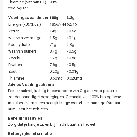
Thiamine (Vitamin B1) <1%
*biologisch
Voedingswaarde per
100g
3,3g
Energie (kJ)/(kcal)
1866/444
62/15
Vetten
14g
<0.5g
waarvan verzadigd
1.5g
<0.1g
Koolhydraten
71g
2.3g
waarvan suikers
8.4g
<0.5g
Vezels
3.2g
<0.5g
Eiwitten
7.8g
<0.5g
Zout
0.20g
<0.01g
Thiamine
0.60mg
0.020mg
Advies Voedingschema
Een smaakvol, luchtig tussendoortje van Organix voor peuters
zonder onnodige toevoegingen. Gemaakt van 100% biologische
mais bedekt met een heerlijk laagje wortel. Het handige formaat
stimuleert het zelf eten.
Bereidingsadvies
Zorg dat je kindje zit en blijf in de buurt als het eet.
Belangrijke informatie