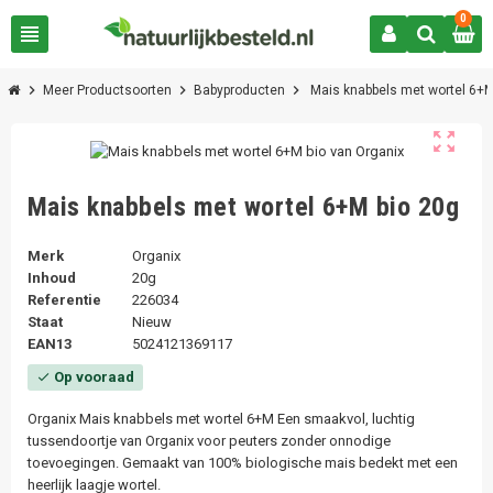
0
view_headline
chevron_right
chevron_right
chevron_right
Meer Productsoorten
Babyproducten
Mais knabbels met wortel 6+M
zoom_out_map
Mais knabbels met wortel 6+M bio 20g
Merk
Organix
Inhoud
20g
Referentie
226034
Staat
Nieuw
EAN13
5024121369117
Op vooraad
check
Organix Mais knabbels met wortel 6+M Een smaakvol, luchtig
tussendoortje van Organix voor peuters zonder onnodige
toevoegingen. Gemaakt van 100% biologische mais bedekt met een
heerlijk laagje wortel.