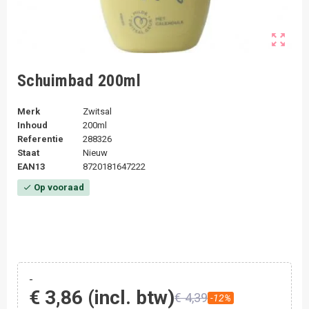
zoom_out_map
Schuimbad 200ml
Merk
Zwitsal
Inhoud
200ml
Referentie
288326
Staat
Nieuw
EAN13
8720181647222
Op vooraad
check
-
€ 3,86
(incl. btw)
€ 4,39
-12%