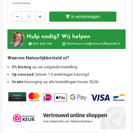
Inclusief belasting
shopping_cart
remove
add
In winkelwagen
Waarom Natuurlijkbesteld.nl?
5% korting
op uw volgende bestelling
Op vooraad
, binnen 1-3 werkdagen bezorgd
Gratis
bezorging op alle bestellingen boven 50,00