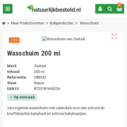
0
view_headline
chevron_right
chevron_right
chevron_right
Meer Productsoorten
Babyproducten
Wasschuim
zoom_out_map
-12%
Wasschuim 200 mi
Merk
Zwitsal
Inhoud
200 mi
Referentie
288342
Staat
Nieuw
EAN13
8720181649226
Op vooraad
check
Verzorgende wasschuim met calendula voor een schone en
knuffelzachte babyhuid en schone babyhaartjes.