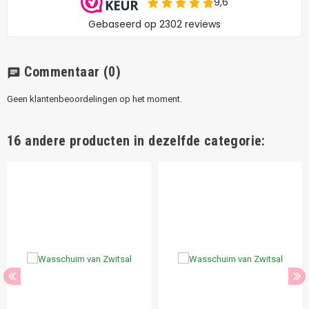
Commentaar
(0)
chat
Geen klantenbeoordelingen op het moment.
16 andere producten in dezelfde categorie: