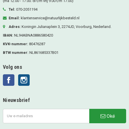
(ma 12.00 - 17.00. di t/m vrij 9.00 t/m 17.00)
Tel:
070-2051194
Email:
klantenservice@natuurlijkbesteld.nl
Adres:
Koningin Julianaplein 3, 2274JD, Voorburg, Nederland.
IBAN:
NL94ABNA0886580420
KVK-nummer:
80476287
BTW nummer:
NL861685337B01
Volg ons
Facebook
Instagram
Nieuwsbrief
Oké