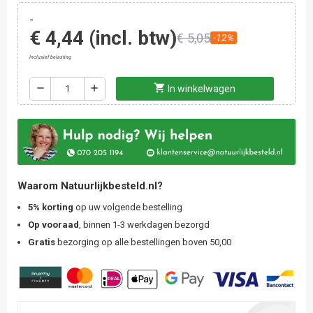
-
€ 4,44
(incl. btw)
€ 5,05
-12%
Inclusief belasting
shopping_cart
remove
add
In winkelwagen
Waarom Natuurlijkbesteld.nl?
5% korting
op uw volgende bestelling
Op vooraad
, binnen 1-3 werkdagen bezorgd
Gratis
bezorging op alle bestellingen boven 50,00