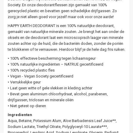
Society. En onze deodorantflessen zijn gemaakt van 100%
gerecycled plastic en bevatten geen schadelijke drijfgassen. Zo
zorg je niet alleen goed voor jezelf maar ook voor onze aarde!
HAPPY EARTH DEODORANT is een 100% natuurlijke deodorant,
gemaakt van natuurlijke minerale zouten. Je brengt het aan onder de
oksels en de deodorant laat een microscopisch laagje van minerale
zouten achter op de huid, die de bacteriën doden, zonder de poriën
te blokkeren of te vernauwen. Hierdoor blijf je de hele dag fris ruiken.
• 100% effectieve bescherming tegen lichaamsgeur
• 100% natuurlijke ingrediënten – NATRUE gecertificeerd
• 100% recycled plastic fles
• Vegan - Vegan Society gecertificeerd
• Verrukkelijke geur
• Laat geen witte of gele vlekken in kleding achter
• Bevat geen aluminium chloorhydraat, alcohol, parabenen,
drijfgassen, triclosan en minerale oliën
• Niet getest op dieren
Ingredienten
Aqua, Betaine, Potassium Alum, Aloe Barbadensis Leaf Juice**,
Sodium Lactate, Triethyl Citrate, Polyglyceryl-10 Laurate***,
Propanediol, Levulinic Acid, Sodium Levulinate, Glycerin, Parfum*,