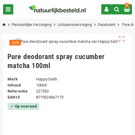
0
view_headline
chevron_right
chevron_right
chevron_right
chevron_right
Persoonlijke Verzorging
Lichaamsverzorging
Deodorant
Pure d
zoom_out_map
-20%
Pure deodorant spray cucumber
matcha 100ml
Merk
Happy Earth
Inhoud
100ml
Referentie
227532
EAN13
8719324667173
Op vooraad
check