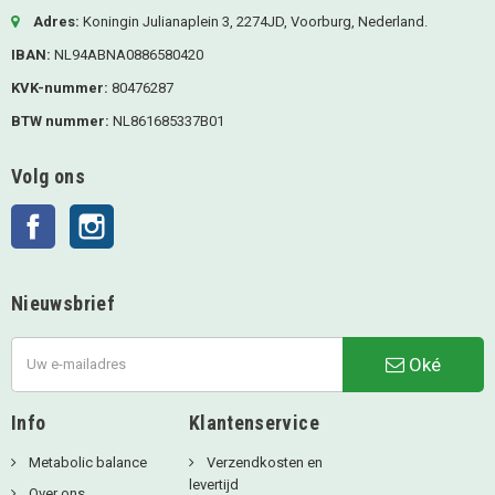
Adres:
Koningin Julianaplein 3, 2274JD, Voorburg, Nederland.
IBAN:
NL94ABNA0886580420
KVK-nummer:
80476287
BTW nummer:
NL861685337B01
Volg ons
Facebook
Instagram
Nieuwsbrief
Oké
Info
Klantenservice
Metabolic balance
Verzendkosten en
levertijd
Over ons