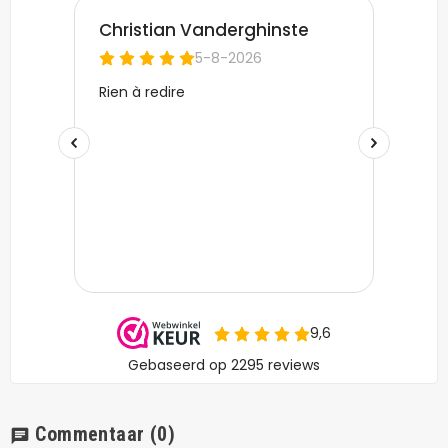
Commentaar
(0)
chat