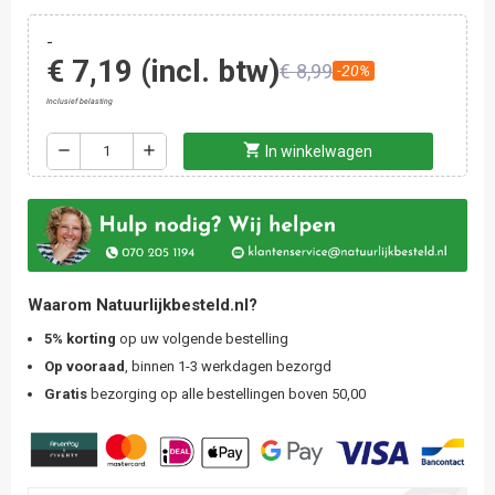
-
€ 7,19
(incl. btw)
€ 8,99
-20%
Inclusief belasting
shopping_cart
remove
add
In winkelwagen
Waarom Natuurlijkbesteld.nl?
5% korting
op uw volgende bestelling
Op vooraad
, binnen 1-3 werkdagen bezorgd
Gratis
bezorging op alle bestellingen boven 50,00