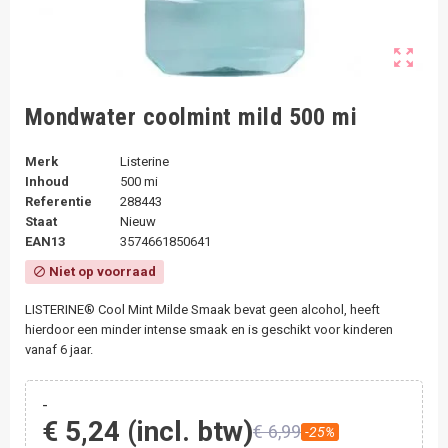
zoom_out_map
Mondwater coolmint mild 500 mi
Merk
Listerine
Inhoud
500 mi
Referentie
288443
Staat
Nieuw
EAN13
3574661850641
Niet op voorraad
block
LISTERINE® Cool Mint Milde Smaak bevat geen alcohol, heeft
hierdoor een minder intense smaak en is geschikt voor kinderen
vanaf 6 jaar.
-
€ 5,24
(incl. btw)
€ 6,99
-25%