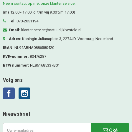
Neem contact op met onze klantenservice.
(ma 12.00 - 17.00. di t/m vrij 9.00 t/m 17.00)
Tel:
070-2051194
Email:
klantenservice@natuurlijkbesteld.nl
Adres:
Koningin Julianaplein 3, 2274JD, Voorburg, Nederland.
IBAN:
NL94ABNA0886580420
KVK-nummer:
80476287
BTW nummer:
NL861685337B01
Volg ons
Facebook
Instagram
Nieuwsbrief
Oké