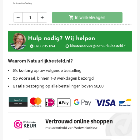
Inclusief belasting
shopping_cart
remove
add
In winkelwagen
Waarom Natuurlijkbesteld.nl?
5% korting
op uw volgende bestelling
Op vooraad
, binnen 1-3 werkdagen bezorgd
Gratis
bezorging op alle bestellingen boven 50,00