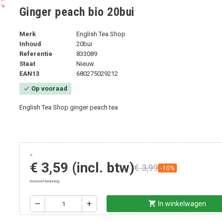
ut_map
Ginger peach bio 20bui
Merk
English Tea Shop
Inhoud
20bui
Referentie
833089
Staat
Nieuw
EAN13
680275029212
Op vooraad
check
English Tea Shop ginger peach tea
-
€ 3,59
(incl. btw)
€ 3,99
-10%
Inclusief belasting
shopping_cart
remove
add
In winkelwagen