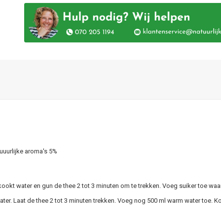
uuurlijke aroma's 5%
kookt water en gun de thee 2 tot 3 minuten om te trekken. Voeg suiker toe waa
ater. Laat de thee 2 tot 3 minuten trekken. Voeg nog 500 ml warm water toe. Ko