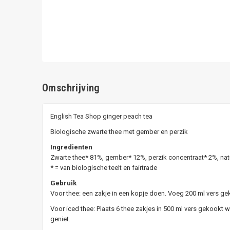
Omschrijving
English Tea Shop ginger peach tea
Biologische zwarte thee met gember en perzik
Ingredienten
Zwarte thee* 81%, gember* 12%, perzik concentraat* 2%, nat
* = van biologische teelt en fairtrade
Gebruik
Voor thee: een zakje in een kopje doen. Voeg 200 ml vers ge
Voor iced thee: Plaats 6 thee zakjes in 500 ml vers gekookt w
geniet.