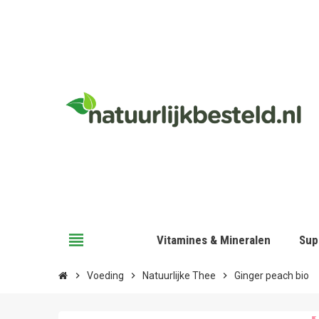
view_headline
Vitamines & Mineralen
Sup
chevron_right
Voeding
chevron_right
Natuurlijke Thee
chevron_right
Ginger peach bio