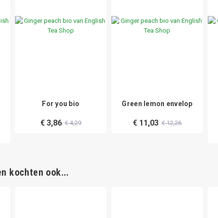
For you bio
Green lemon envelop
€ 3,86
€ 11,03
€ 4,29
€ 12,26
n kochten ook...