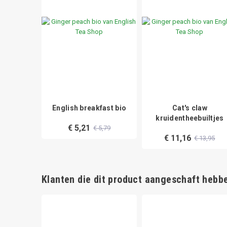
ty bio
English breakfast bio
Cat's claw
kruidentheebuiltjes
€ 5,21
3,99
€ 5,79
€ 11,16
€ 13,95
Klanten die dit product aangeschaft hebbe