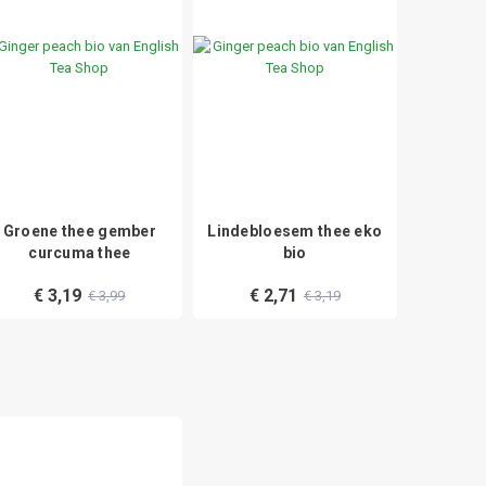
Groene thee gember
Lindebloesem thee eko
Nan y
curcuma thee
bio
€ 
€ 3,19
€ 2,71
€ 3,99
€ 3,19