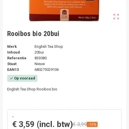
zoom_out_map
Rooibos bio 20bui
Merk
English Tea Shop
Inhoud
20bui
Referentie
833080
Staat
Nieuw
EAN13
680275029106
Op vooraad
check
English Tea Shop Rooibos bio
-
€ 3,59
(incl. btw)
€ 3,99
-10%