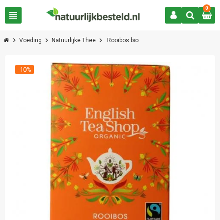
0
view_headline
chevron_right
chevron_right
chevron_right
Voeding
Natuurlijke Thee
Rooibos bio
-10%