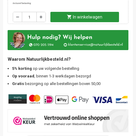
Inclusief belasting
shopping_cart
remove
add
In winkelwagen
Waarom Natuurlijkbesteld.nl?
5% korting
op uw volgende bestelling
Op vooraad
, binnen 1-3 werkdagen bezorgd
Gratis
bezorging op alle bestellingen boven 50,00