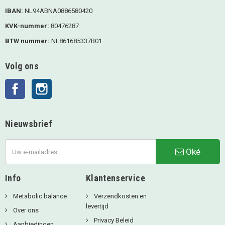
IBAN:
NL94ABNA0886580420
KVK-nummer:
80476287
BTW nummer:
NL861685337B01
Volg ons
Facebook
Instagram
Nieuwsbrief
Oké
Info
Klantenservice
Metabolic balance
Verzendkosten en
levertijd
Over ons
Privacy Beleid
Aanbiedingen