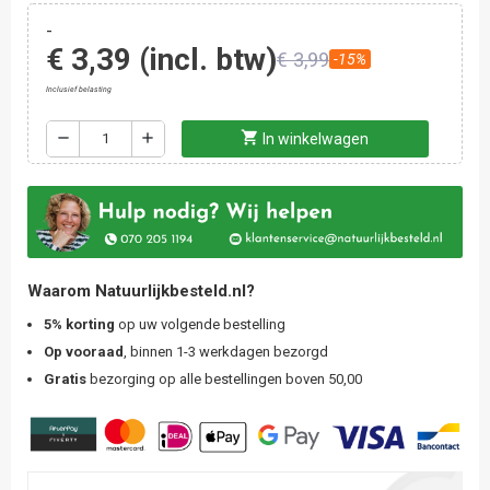
-
€ 3,39
(incl. btw)
€ 3,99
-15%
Inclusief belasting
shopping_cart
remove
add
In winkelwagen
Waarom Natuurlijkbesteld.nl?
5% korting
op uw volgende bestelling
Op vooraad
, binnen 1-3 werkdagen bezorgd
Gratis
bezorging op alle bestellingen boven 50,00