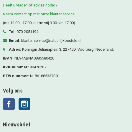
Heeft u vragen of advies nodig?
Neem contact op met onze klantenservice.
(ma 12.00 - 17.00. di t/m vrij 9.00 t/m 17.00)
Tel:
070-2051194
Email:
klantenservice@natuurlijkbesteld.nl
Adres:
Koningin Julianaplein 3, 2274JD, Voorburg, Nederland.
IBAN:
NL94ABNA0886580420
KVK-nummer:
80476287
BTW nummer:
NL861685337B01
Volg ons
Facebook
Instagram
Nieuwsbrief