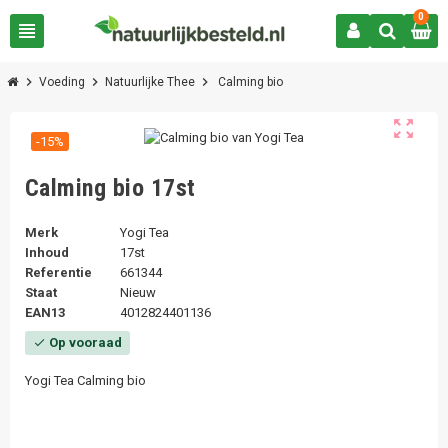
0
view_headline
chevron_right
chevron_right
chevron_right
Voeding
Natuurlijke Thee
Calming bio
zoom_out_map
-15%
Calming bio 17st
Merk
Yogi Tea
Inhoud
17st
Referentie
661344
Staat
Nieuw
EAN13
4012824401136
Op vooraad
check
Yogi Tea Calming bio