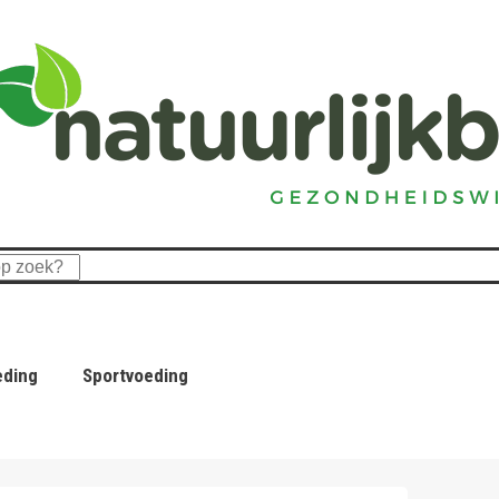
eding
Sportvoeding