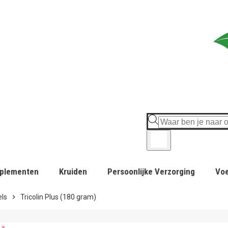
plementen
Kruiden
Persoonlijke Verzorging
Vo
ls
chevron_right
Tricolin Plus (180 gram)