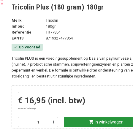
ut_map
Tricolin Plus (180 gram) 180gr
Merk
Tricolin
Inhoud
180gr
Referentie
TR77854
EAN13
8719327477854
Op vooraad
check
Tricolin PLUS is een voedingssupplement op basis van psylliumvezels,
(inuline), 7 probiotische stammen, spijsverteringsenzymen en planten 
pepermunt en venkel. De formule is ontwikkeld ter ondersteuning van 
stoelgang¹ en bestaat uit natuurlijke ingrediënten.
-
€ 16,95
(incl. btw)
Inclusief belasting
shopping_cart
remove
add
In winkelwagen