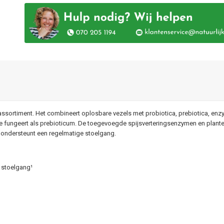
in-assortiment. Het combineert oplosbare vezels met probiotica, prebiotica, en
ine fungeert als prebioticum. De toegevoegde spijsverteringsenzymen en plan
n ondersteunt een regelmatige stoelgang.
e stoelgang¹