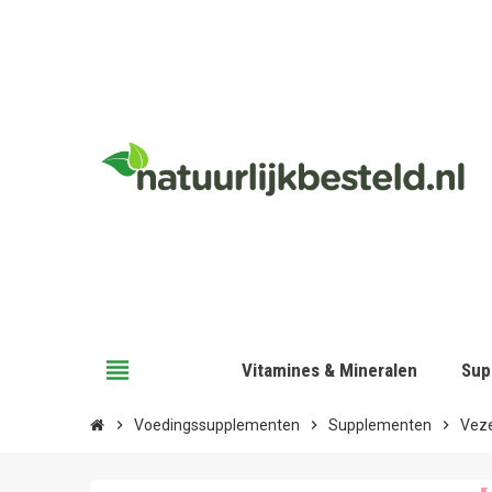
view_headline
Vitamines & Mineralen
Sup
chevron_right
Voedingssupplementen
chevron_right
Supplementen
chevron_right
Veze