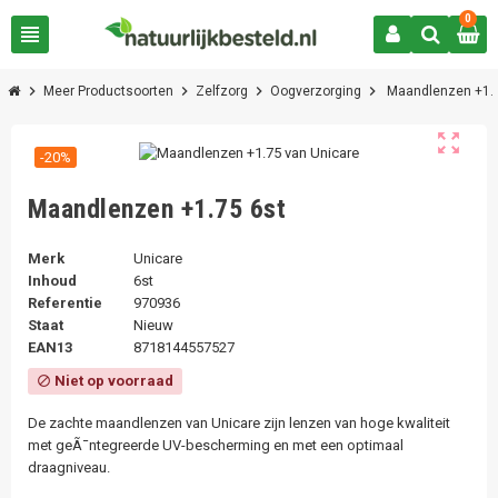
0
view_headline
chevron_right
chevron_right
chevron_right
chevron_right
Meer Productsoorten
Zelfzorg
Oogverzorging
Maandlenzen +1.
zoom_out_map
-20%
Maandlenzen +1.75 6st
Merk
Unicare
Inhoud
6st
Referentie
970936
Staat
Nieuw
EAN13
8718144557527
Niet op voorraad
block
De zachte maandlenzen van Unicare zijn lenzen van hoge kwaliteit
met geÃ¯ntegreerde UV-bescherming en met een optimaal
draagniveau.