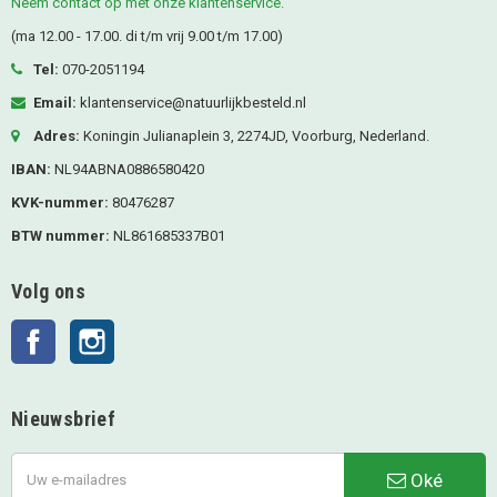
Neem contact op met onze klantenservice.
(ma 12.00 - 17.00. di t/m vrij 9.00 t/m 17.00)
Tel:
070-2051194
Email:
klantenservice@natuurlijkbesteld.nl
Adres:
Koningin Julianaplein 3, 2274JD, Voorburg, Nederland.
IBAN:
NL94ABNA0886580420
KVK-nummer:
80476287
BTW nummer:
NL861685337B01
Volg ons
Facebook
Instagram
Nieuwsbrief
Oké