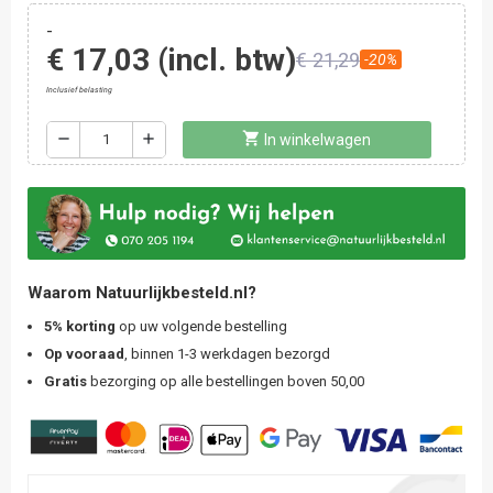
-
€ 17,03
(incl. btw)
€ 21,29
-20%
Inclusief belasting
shopping_cart
remove
add
In winkelwagen
Waarom Natuurlijkbesteld.nl?
5% korting
op uw volgende bestelling
Op vooraad
, binnen 1-3 werkdagen bezorgd
Gratis
bezorging op alle bestellingen boven 50,00