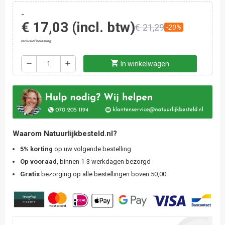
-
€ 17,03
(incl. btw)
€ 21,29
-20%
Inclusief belasting
shopping_cart
remove
add
In winkelwagen
Waarom Natuurlijkbesteld.nl?
5% korting
op uw volgende bestelling
Op vooraad
, binnen 1-3 werkdagen bezorgd
Gratis
bezorging op alle bestellingen boven 50,00