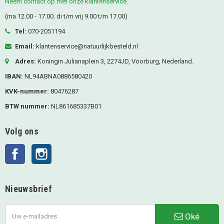
Neem contact op met onze klantenservice.
(ma 12.00 - 17.00. di t/m vrij 9.00 t/m 17.00)
Tel:
070-2051194
Email:
klantenservice@natuurlijkbesteld.nl
Adres:
Koningin Julianaplein 3, 2274JD, Voorburg, Nederland.
IBAN:
NL94ABNA0886580420
KVK-nummer:
80476287
BTW nummer:
NL861685337B01
Volg ons
Facebook
Instagram
Nieuwsbrief
Oké