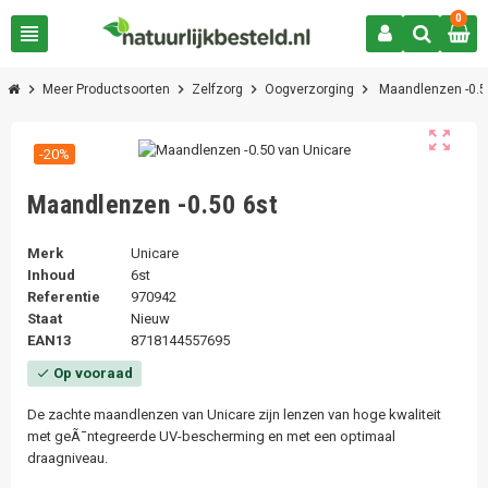
0
view_headline
chevron_right
chevron_right
chevron_right
chevron_right
Meer Productsoorten
Zelfzorg
Oogverzorging
Maandlenzen -0.5
zoom_out_map
-20%
Maandlenzen -0.50 6st
Merk
Unicare
Inhoud
6st
Referentie
970942
Staat
Nieuw
EAN13
8718144557695
Op vooraad
check
De zachte maandlenzen van Unicare zijn lenzen van hoge kwaliteit
met geÃ¯ntegreerde UV-bescherming en met een optimaal
draagniveau.