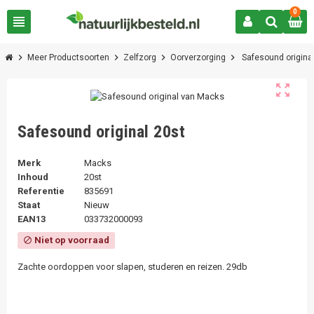
0
view_headline
chevron_right
chevron_right
chevron_right
chevron_right
Meer Productsoorten
Zelfzorg
Oorverzorging
Safesound origina
zoom_out_map
Safesound original 20st
Merk
Macks
Inhoud
20st
Referentie
835691
Staat
Nieuw
EAN13
033732000093
Niet op voorraad
block
Zachte oordoppen voor slapen, studeren en reizen. 29db