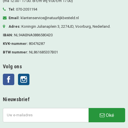
(ma 12.00 - 17.00. di t/m vrij 9.00 t/m 17.00)
Tel:
070-2051194
Email:
klantenservice@natuurlijkbesteld.nl
Adres:
Koningin Julianaplein 3, 2274JD, Voorburg, Nederland.
IBAN:
NL94ABNA0886580420
KVK-nummer:
80476287
BTW nummer:
NL861685337B01
Volg ons
Facebook
Instagram
Nieuwsbrief
Oké