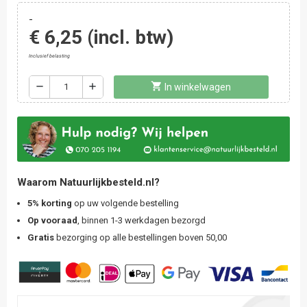
-
€ 6,25
(incl. btw)
Inclusief belasting
shopping_cart
remove
add
In winkelwagen
Waarom Natuurlijkbesteld.nl?
5% korting
op uw volgende bestelling
Op vooraad
, binnen 1-3 werkdagen bezorgd
Gratis
bezorging op alle bestellingen boven 50,00