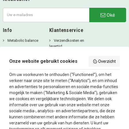
Oké
Info
Klantenservice
Metabolic balance
Verzendkosten en
levertijd
Over ons
Privacy Beleid
Aanbiedingen
Onze website gebruikt cookies
Overzicht
Betaalmethodes
Blog
Algemene
Om uw voorkeuren te onthouden (“Functioneel”), om het
voorwaarden
verkeer naar onze site te meten (“Analytics”), en om inhoud
Retourbeleid en
en advertenties te personaliseren en sociale media-functies
Klachtenafhandeling
mogelijk te maken (“Marketing & Sociale Media”), gebruiken
Inloggen
we cookies en vergelijkbare technologieën. We delen ook
informatie over uw gebruik van onze website met onze
Contacteer ons
sociale media-, analytics- en advertentiepartners, die deze
kunnen combineren met andere informatie die ze hebben
verzameld van uw gebruik van hun diensten. U kunt uw