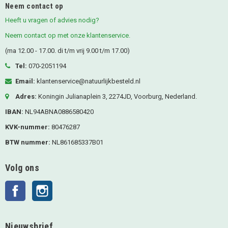
Neem contact op
Heeft u vragen of advies nodig?
Neem contact op met onze klantenservice.
(ma 12.00 - 17.00. di t/m vrij 9.00 t/m 17.00)
Tel:
070-2051194
Email:
klantenservice@natuurlijkbesteld.nl
Adres:
Koningin Julianaplein 3, 2274JD, Voorburg, Nederland.
IBAN:
NL94ABNA0886580420
KVK-nummer:
80476287
BTW nummer:
NL861685337B01
Volg ons
Facebook
Instagram
Nieuwsbrief