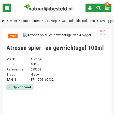
0
view_headline
chevron_right
chevron_right
chevron_right
chevron_right
Meer Productsoorten
Zelfzorg
Gezondheidsproducten
Overig g
zoom_out_map
-20%
Atrosan spier- en gewrichtsgel 100ml
Merk
A Vogel
Inhoud
100ml
Referentie
699203
Staat
Nieuw
EAN13
8711596165432
Op vooraad
check