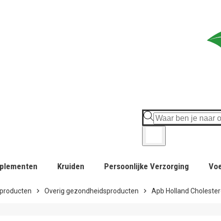
plementen
Kruiden
Persoonlijke Verzorging
Vo
producten
chevron_right
Overig gezondheidsproducten
chevron_right
Apb Holland Cholester