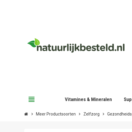
view_headline
Vitamines & Mineralen
Sup
chevron_right
Meer Productsoorten
chevron_right
Zelfzorg
chevron_right
Gezondheids