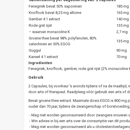
Fenegriek bevat 50% saponinen
185 mg
Knoflook bevat 8,25 mg allicine
165 mg
Gember 4:1 extract
140 mg
Rode gist rijst
135 mg
– waarvan monacoline K
2,7 mg
Groene thee bevat 98% polyfenolen, 80%
135 mg
catechinen en 50% EGCG
Guggul
90 mg
Kaneel 4:1 extract
70 mg
Ingredienten
Fenegriek, knoflook, gember, rode gist rijst (2% monacoline 
Gebruik
2 Capsules, bij voorkeur 's avonds tijdens of na de maalti
door arts of therapeut. Raadpleeg vóór gebruik een arts of d
Bevat groene thee-extract. Maximale dosis EGCG is 800 mg p
ouder dan 70 jaar, tijdens de zwangerschap of borstvoeding,
- Mag niet worden geconsumeerd door zwangere vrouwen of v
- Win advies in bij een arts over de consumptie van dit pro
- Mag niet worden geconsumeerd als u cholesterolverlage