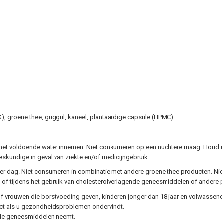
K), groene thee, guggul, kaneel, plantaardige capsule (HPMC).
jd, met voldoende water innemen. Niet consumeren op een nuchtere maag. Houd 
eskundige in geval van ziekte en/of medicijngebruik.
er dag. Niet consumeren in combinatie met andere groene thee producten. Nie
 of tijdens het gebruik van cholesterolverlagende geneesmiddelen of andere pr
rouwen die borstvoeding geven, kinderen jonger dan 18 jaar en volwassenen
duct als u gezondheidsproblemen ondervindt.
nde geneesmiddelen neemt.