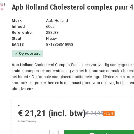
Apb Holland Cholesterol complex puur 
ut_map
Merk
Apb Holland
Inhoud
60ca
Referentie
288533
Staat
Nieuw
EAN13
8718868618993
Op vooraad
check
Apb Holland Cholesterol Complex Puur is een zorgvuldig samengestel
kruidencomplex ter ondersteuning van het behoud van normale cholest
het bloed*. De formule combineert traditionele ingrediënten zoals rode g
knoflook en groene thee en is daarnaast goed voor de lever, het hart e
bloedvaten*.
-
€ 21,21
(incl. btw)
€ 24,95
-15%
Inclusief belasting