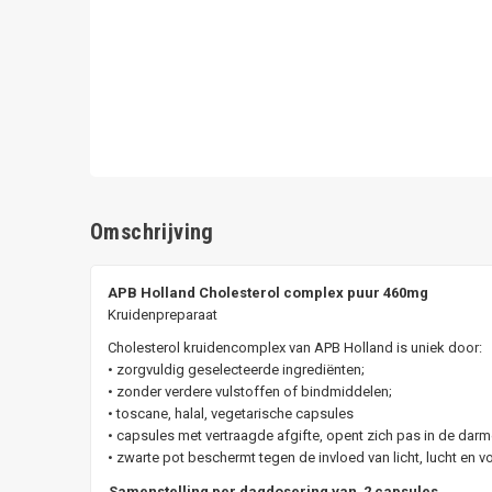
Omschrijving
APB Holland Cholesterol complex puur 460mg
Kruidenpreparaat
Cholesterol kruidencomplex van APB Holland is uniek door:
• zorgvuldig geselecteerde ingrediënten;
• zonder verdere vulstoffen of bindmiddelen;
• toscane, halal, vegetarische capsules
• capsules met vertraagde afgifte, opent zich pas in de darme
• zwarte pot beschermt tegen de invloed van licht, lucht en v
Samenstelling per dagdosering van 2 capsules