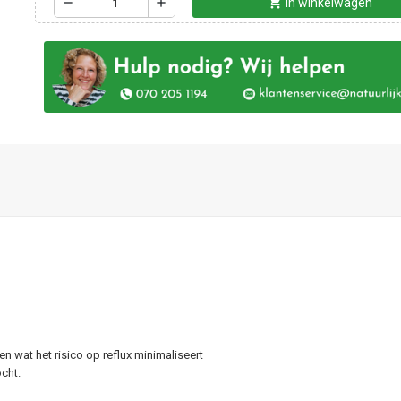
shopping_cart
remove
add
In winkelwagen
n wat het risico op reflux minimaliseert
ocht.