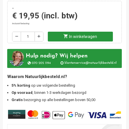
-
€ 19,95
(incl. btw)
Inclusief belasting
shopping_cart
remove
add
In winkelwagen
Waarom Natuurlijkbesteld.nl?
5% korting
op uw volgende bestelling
Op vooraad
, binnen 1-3 werkdagen bezorgd
Gratis
bezorging op alle bestellingen boven 50,00