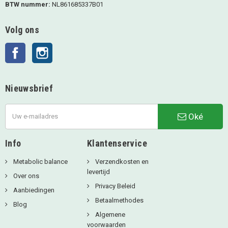
BTW nummer:
NL861685337B01
Volg ons
Facebook
Instagram
Nieuwsbrief
Oké
Info
Klantenservice
Metabolic balance
Verzendkosten en
levertijd
Over ons
Privacy Beleid
Aanbiedingen
Betaalmethodes
Blog
Algemene
voorwaarden