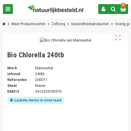
0
view_headline
chevron_right
chevron_right
chevron_right
chevron_right
Meer Productsoorten
Zelfzorg
Gezondheidsproducten
Overig g
zoom_out_map
Bio Chlorella 240tb
Merk
Mannavital
Inhoud
240tb
Referentie
200011
Staat
Nieuw
EAN13
5412339103973
Laatste items in voorraad
notifications_active