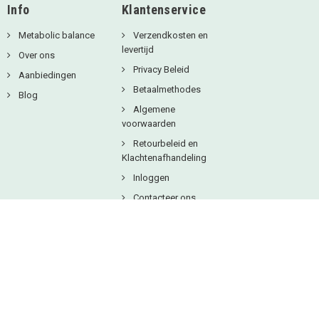
Info
Klantenservice
Metabolic balance
Verzendkosten en
levertijd
Over ons
Privacy Beleid
Aanbiedingen
Betaalmethodes
Blog
Algemene
voorwaarden
Retourbeleid en
Klachtenafhandeling
Inloggen
Contacteer ons