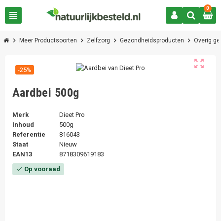
0
view_headline
chevron_right
chevron_right
chevron_right
chevron_right
Meer Productsoorten
Zelfzorg
Gezondheidsproducten
Overig g
zoom_out_map
-25%
Aardbei 500g
Merk
Dieet Pro
Inhoud
500g
Referentie
816043
Staat
Nieuw
EAN13
8718309619183
Op vooraad
check