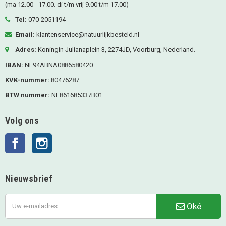
(ma 12.00 - 17.00. di t/m vrij 9.00 t/m 17.00)
Tel:
070-2051194
Email:
klantenservice@natuurlijkbesteld.nl
Adres:
Koningin Julianaplein 3, 2274JD, Voorburg, Nederland.
IBAN:
NL94ABNA0886580420
KVK-nummer:
80476287
BTW nummer:
NL861685337B01
Volg ons
Facebook
Instagram
Nieuwsbrief
Oké