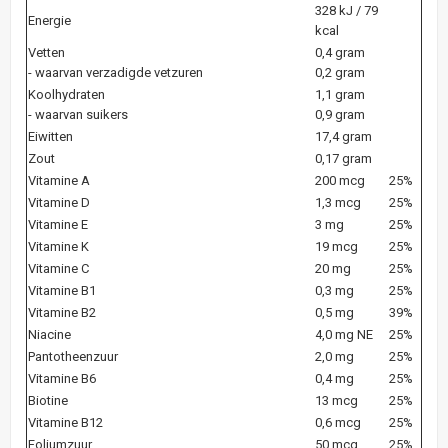
328 kJ / 79
Energie
kcal
Vetten
0,4 gram
- waarvan verzadigde vetzuren
0,2 gram
Koolhydraten
1,1 gram
- waarvan suikers
0,9 gram
Eiwitten
17,4 gram
Zout
0,17 gram
Vitamine A
200 mcg
25%
Vitamine D
1,3 mcg
25%
Vitamine E
3 mg
25%
Vitamine K
19 mcg
25%
Vitamine C
20 mg
25%
Vitamine B1
0,3 mg
25%
Vitamine B2
0,5 mg
39%
Niacine
4,0 mg NE
25%
Pantotheenzuur
2,0 mg
25%
Vitamine B6
0,4 mg
25%
Biotine
13 mcg
25%
Vitamine B12
0,6 mcg
25%
Foliumzuur
50 mcg
25%