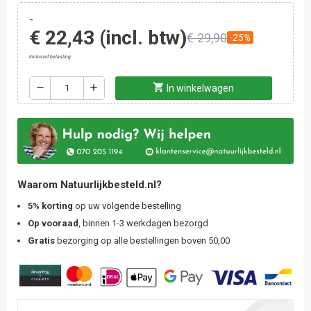
-
€ 22,43
(incl. btw)
€ 29,90
-25%
Inclusief belasting
shopping_cart
remove
add
In winkelwagen
Waarom Natuurlijkbesteld.nl?
5% korting
op uw volgende bestelling
Op vooraad
, binnen 1-3 werkdagen bezorgd
Gratis
bezorging op alle bestellingen boven 50,00