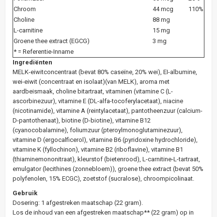
Chroom
44 mcg
110%
Choline
88 mg
L-carnitine
15 mg
Groene thee extract (EGCG)
3 mg
* = Referentie-Inname
Ingrediënten
MELK-eiwitconcentraat (bevat 80% caseïne, 20% wei), EI-albumine,
wei-eiwit (concentraat en isolaat)(van MELK), aroma met
aardbeismaak, choline bitartraat, vitaminen (vitamine C (L-
ascorbinezuur), vitamine E (DL-alfa-tocoferylacetaat), niacine
(nicotinamide), vitamine A (reintylacetaat), pantotheenzuur (calcium-
D-pantothenaat), biotine (D-biotine), vitamine B12
(cyanocobalamine), foliumzuur (pteroylmonoglutaminezuur),
vitamine D (ergocalficerol), vitamine B6 (pyridoxine hydrochloride),
vitamine K (fyllochinon), vitamine B2 (riboflavine), vitamine B1
(thiaminemononitraat), kleurstof (bietenrood), L-carnitine-L-tartraat,
emulgator (lecithines (zonnebloem)), groene thee extract (bevat 50%
polyfenolen, 15% ECGC), zoetstof (sucralose), chroompicolinaat.
Gebruik
Dosering: 1 afgestreken maatschap (22 gram).
Los de inhoud van een afgestreken maatschap** (22 gram) op in