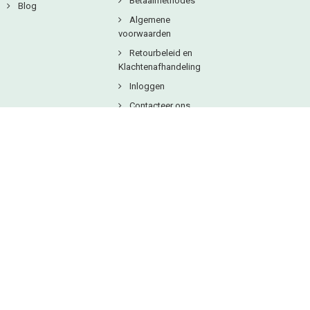
Betaalmethodes
Blog
Algemene
voorwaarden
Retourbeleid en
Klachtenafhandeling
Inloggen
Contacteer ons
Copyright © 2025
Natuurlijkbesteld B.V.