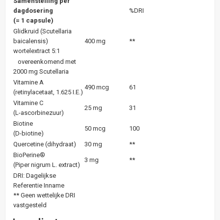
Samenstelling per
dagdosering
%DRI
(= 1 capsule)
Glidkruid (Scutellaria
baicalensis)
400 mg
**
wortelextract 5:1
overeenkomend met
2000 mg Scutellaria
Vitamine A
490 mcg
61
(retinylacetaat, 1.625 I.E.)
Vitamine C
25 mg
31
(L-ascorbinezuur)
Biotine
50 mcg
100
(D-biotine)
Quercetine (dihydraat)
30 mg
**
BioPerine®
3 mg
**
(Piper nigrum L. extract)
DRI: Dagelijkse
Referentie Inname
** Geen wettelijke DRI
vastgesteld