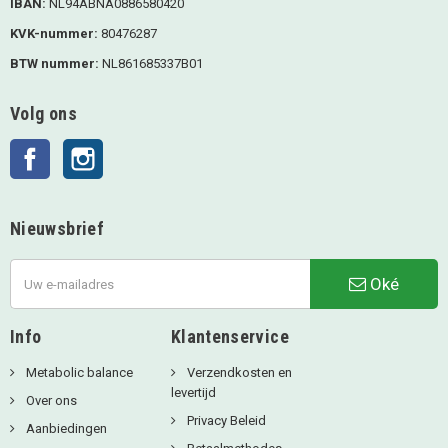
IBAN:
NL94ABNA0886580420
KVK-nummer:
80476287
BTW nummer:
NL861685337B01
Volg ons
Facebook
Instagram
Nieuwsbrief
Oké
Info
Klantenservice
Metabolic balance
Verzendkosten en
levertijd
Over ons
Privacy Beleid
Aanbiedingen