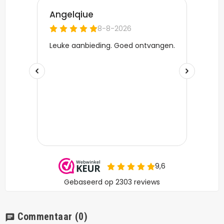
Commentaar
(0)
chat