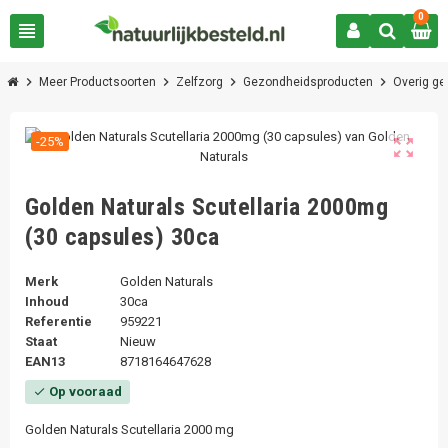
0
view_headline
chevron_right
chevron_right
chevron_right
chevron_right
Meer Productsoorten
Zelfzorg
Gezondheidsproducten
Overig g
-25%
zoom_out_map
Golden Naturals Scutellaria 2000mg
(30 capsules) 30ca
Merk
Golden Naturals
Inhoud
30ca
Referentie
959221
Staat
Nieuw
EAN13
8718164647628
Op vooraad
check
Golden Naturals Scutellaria 2000 mg