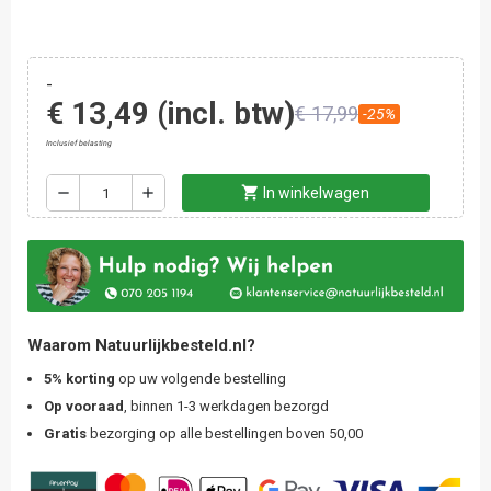
-
€ 13,49
(incl. btw)
€ 17,99
-25%
Inclusief belasting
shopping_cart
remove
add
In winkelwagen
Waarom Natuurlijkbesteld.nl?
5% korting
op uw volgende bestelling
Op vooraad
, binnen 1-3 werkdagen bezorgd
Gratis
bezorging op alle bestellingen boven 50,00