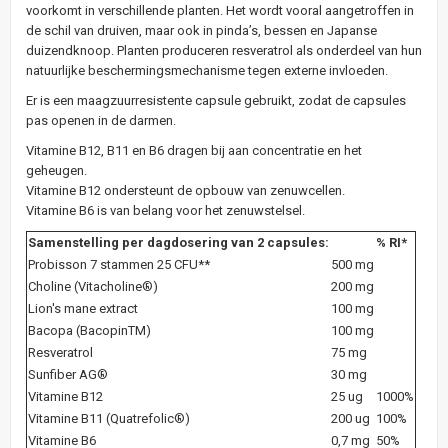
voorkomt in verschillende planten. Het wordt vooral aangetroffen in
de schil van druiven, maar ook in pinda’s, bessen en Japanse
duizendknoop. Planten produceren resveratrol als onderdeel van hun
natuurlijke beschermingsmechanisme tegen externe invloeden.
Er is een maagzuurresistente capsule gebruikt, zodat de capsules
pas openen in de darmen.
Vitamine B12, B11 en B6 dragen bij aan concentratie en het
geheugen.
Vitamine B12 ondersteunt de opbouw van zenuwcellen.
Vitamine B6 is van belang voor het zenuwstelsel.
Samenstelling per dagdosering van 2 capsules:
% RI*
Probisson 7 stammen 25 CFU**
500 mg
Choline (Vitacholine®)
200 mg
Lion's mane extract
100 mg
Bacopa (BacopinTM)
100 mg
Resveratrol
75 mg
Sunfiber AG®
30 mg
Vitamine B12
25 ug
1000%
Vitamine B11 (Quatrefolic®)
200 ug
100%
Vitamine B6
0,7 mg
50%