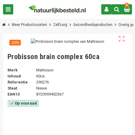
0
view_headline
chevron_right
chevron_right
chevron_right
chevron_right
Meer Productsoorten
Zelfzorg
Gezondheidsproducten
Overig g
zoom_out_map
-25%
Probisson brain complex 60ca
Merk
Mattisson
Inhoud
60ca
Referentie
290276
Staat
Nieuw
EAN13
8720959402367
Op vooraad
check