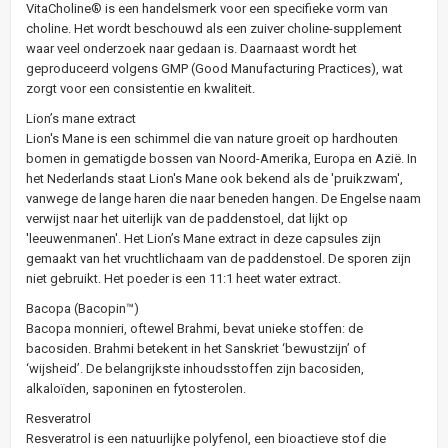
VitaCholine® is een handelsmerk voor een specifieke vorm van
choline. Het wordt beschouwd als een zuiver choline-supplement
waar veel onderzoek naar gedaan is. Daarnaast wordt het
geproduceerd volgens GMP (Good Manufacturing Practices), wat
zorgt voor een consistentie en kwaliteit.
Lion’s mane extract
Lion's Mane is een schimmel die van nature groeit op hardhouten
bomen in gematigde bossen van Noord-Amerika, Europa en Azië. In
het Nederlands staat Lion's Mane ook bekend als de 'pruikzwam',
vanwege de lange haren die naar beneden hangen. De Engelse naam
verwijst naar het uiterlijk van de paddenstoel, dat lijkt op
'leeuwenmanen'. Het Lion’s Mane extract in deze capsules zijn
gemaakt van het vruchtlichaam van de paddenstoel. De sporen zijn
niet gebruikt. Het poeder is een 11:1 heet water extract.
Bacopa (Bacopin™)
Bacopa monnieri, oftewel Brahmi, bevat unieke stoffen: de
bacosiden. Brahmi betekent in het Sanskriet ‘bewustzijn’ of
‘wijsheid’. De belangrijkste inhoudsstoffen zijn bacosiden,
alkaloïden, saponinen en fytosterolen.
Resveratrol
Resveratrol is een natuurlijke polyfenol, een bioactieve stof die