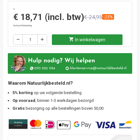
-
€ 18,71
(incl. btw)
€ 24,95
-25%
Inclusief belasting
shopping_cart
remove
add
In winkelwagen
Waarom Natuurlijkbesteld.nl?
5% korting
op uw volgende bestelling
Op vooraad
, binnen 1-3 werkdagen bezorgd
Gratis
bezorging op alle bestellingen boven 50,00