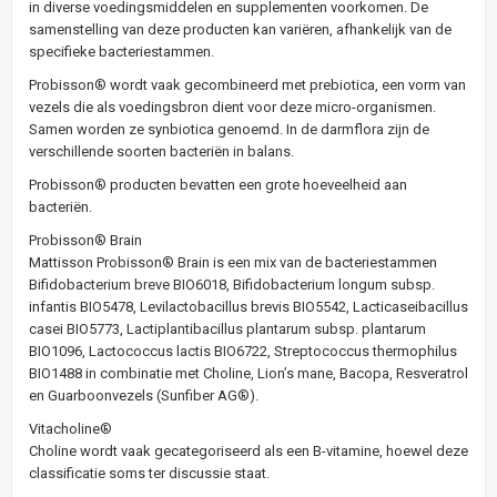
in diverse voedingsmiddelen en supplementen voorkomen. De
samenstelling van deze producten kan variëren, afhankelijk van de
specifieke bacteriestammen.
Probisson® wordt vaak gecombineerd met prebiotica, een vorm van
vezels die als voedingsbron dient voor deze micro-organismen.
Samen worden ze synbiotica genoemd. In de darmflora zijn de
verschillende soorten bacteriën in balans.
Probisson® producten bevatten een grote hoeveelheid aan
bacteriën.
Probisson® Brain
Mattisson Probisson® Brain is een mix van de bacteriestammen
Bifidobacterium breve BIO6018, Bifidobacterium longum subsp.
infantis BIO5478, Levilactobacillus brevis BIO5542, Lacticaseibacillus
casei BIO5773, Lactiplantibacillus plantarum subsp. plantarum
BIO1096, Lactococcus lactis BIO6722, Streptococcus thermophilus
BIO1488 in combinatie met Choline, Lion’s mane, Bacopa, Resveratrol
en Guarboonvezels (Sunfiber AG®).
Vitacholine®
Choline wordt vaak gecategoriseerd als een B-vitamine, hoewel deze
classificatie soms ter discussie staat.