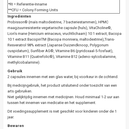
*RI = Referentie-Inname
**CFU = Colony Forming Units
Ingrediënten
Probisson® (maïs maltodextrine, 7 bacteriestammen), HPMC
maagzuurresistente vegetarische capsule (huls), VitaCholine®,
Lion’s mane (Hericium erinaceus, vruchtlichaam) 10:1 extract, Bacopa
10:1 extract BacopinTM (Bacopa monniera, maltodextrine),Trans-
Resveratrol 98% extract (Japanse Duizendknoop, Polygonum
cuspidatum), Sunfiber AG®, Vitamine B6 (pyridoxaal-5-fosfaat),
Vitamine B11 (Quatrefolic®), Vitamine B12 (adeno-sylcobalamine,
methylcobalamine).
Gebruik
2 capsules innemen met een glas water, bij voorkeur in de ochtend.
Bij medicijngebruik, het product uitsluitend onder toezicht van een
arts gebruiken.
Niet gelijktijdig innemen met medicijnen. Houd minimaal 1-2 uur aan
tussen het innemen van medicatie en het supplement.
Dit voedingssupplement is niet geschikt voor kinderen onder de 1
jaar.
Bewaren