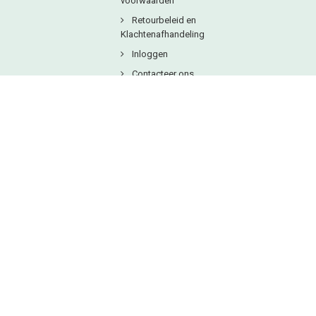
voorwaarden
Retourbeleid en
Klachtenafhandeling
Inloggen
Contacteer ons
Copyright © 2025
Natuurlijkbesteld B.V.