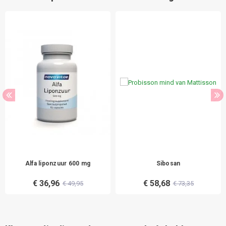
Alfa liponzuur 600 mg
Sibosan
€ 36,96
€ 58,68
€ 49,95
€ 73,35