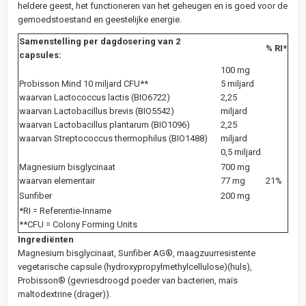
heldere geest, het functioneren van het geheugen en is goed voor de
gemoedstoestand en geestelijke energie.
Samenstelling per dagdosering van 2
% RI*
capsules:
100 mg
Probisson Mind 10 miljard CFU**
5 miljard
waarvan Lactococcus lactis (BIO6722)
2,25
waarvan Lactobacillus brevis (BIO5542)
miljard
waarvan Lactobacillus plantarum (BIO1096)
2,25
waarvan Streptococcus thermophilus (BIO1488)
miljard
0,5 miljard
Magnesium bisglycinaat
700 mg
waarvan elementair
77 mg
21%
Sunfiber
200 mg
*RI = Referentie-Inname
**CFU = Colony Forming Units
Ingrediënten
Magnesium bisglycinaat, Sunfiber AG®, maagzuurresistente
vegetarische capsule (hydroxypropylmethylcellulose)(huls),
Probisson® (gevriesdroogd poeder van bacterien, maïs
maltodextrine (drager)).