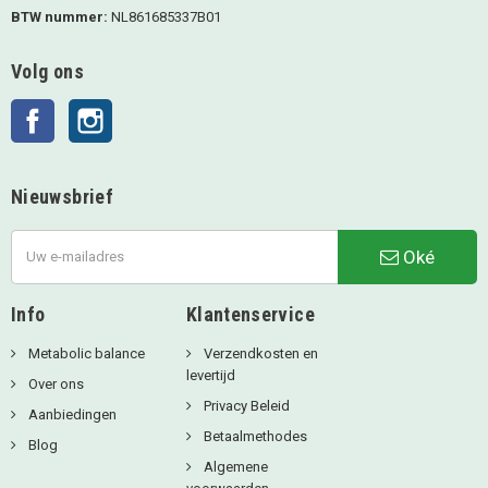
BTW nummer:
NL861685337B01
Volg ons
Facebook
Instagram
Nieuwsbrief
Oké
Info
Klantenservice
Metabolic balance
Verzendkosten en
levertijd
Over ons
Privacy Beleid
Aanbiedingen
Betaalmethodes
Blog
Algemene