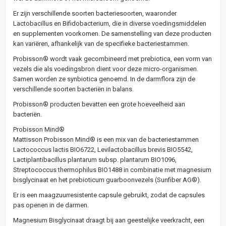
Er zijn verschillende soorten bacteriesoorten, waaronder
Lactobacillus en Bifidobacterium, die in diverse voedingsmiddelen
en supplementen voorkomen. De samenstelling van deze producten
kan variëren, afhankelijk van de specifieke bacteriestammen.
Probisson® wordt vaak gecombineerd met prebiotica, een vorm van
vezels die als voedingsbron dient voor deze micro-organismen.
Samen worden ze synbiotica genoemd. In de darmflora zijn de
verschillende soorten bacteriën in balans.
Probisson® producten bevatten een grote hoeveelheid aan
bacteriën.
Probisson Mind®
Mattisson Probisson Mind® is een mix van de bacteriestammen
Lactococcus lactis BIO6722, Levilactobacillus brevis BIO5542,
Lactiplantibacillus plantarum subsp. plantarum BIO1096,
Streptococcus thermophilus BIO1488 in combinatie met magnesium
bisglycinaat en het prebioticum guarboonvezels (Sunfiber AG®).
Er is een maagzuurresistente capsule gebruikt, zodat de capsules
pas openen in de darmen.
Magnesium Bisglycinaat draagt bij aan geestelijke veerkracht, een