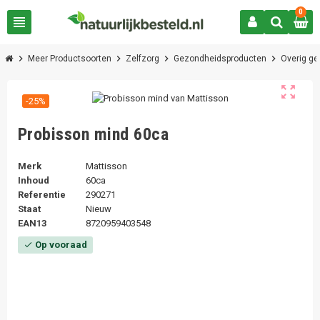
0
view_headline
chevron_right
chevron_right
chevron_right
chevron_right
Meer Productsoorten
Zelfzorg
Gezondheidsproducten
Overig g
zoom_out_map
-25%
Probisson mind 60ca
Merk
Mattisson
Inhoud
60ca
Referentie
290271
Staat
Nieuw
EAN13
8720959403548
Op vooraad
check