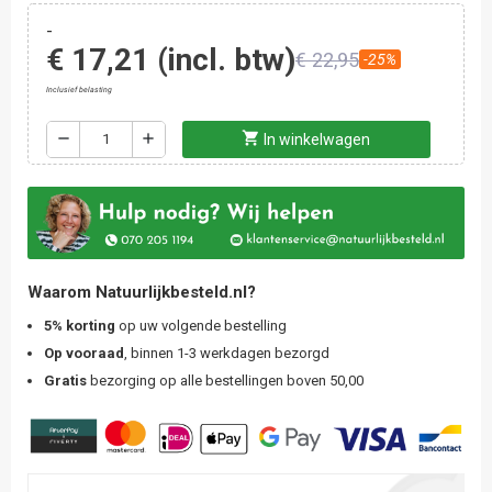
-
€ 17,21
(incl. btw)
€ 22,95
-25%
Inclusief belasting
shopping_cart
remove
add
In winkelwagen
Waarom Natuurlijkbesteld.nl?
5% korting
op uw volgende bestelling
Op vooraad
, binnen 1-3 werkdagen bezorgd
Gratis
bezorging op alle bestellingen boven 50,00