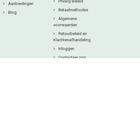
Privacy Beleid
Aanbiedingen
Betaalmethodes
Blog
Algemene
voorwaarden
Retourbeleid en
Klachtenafhandeling
Inloggen
Contacteer ons
Copyright © 2025
Natuurlijkbesteld B.V.