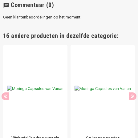
Commentaar
(0)
chat
Geen klantenbeoordelingen op het moment.
16 andere producten in dezelfde categorie:
Vitakruid Guarboonvezels
Collageen poeder