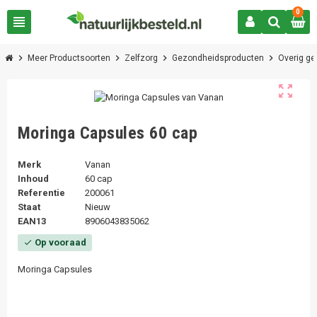
0
view_headline
chevron_right
chevron_right
chevron_right
chevron_right
Meer Productsoorten
Zelfzorg
Gezondheidsproducten
Overig g
zoom_out_map
Moringa Capsules 60 cap
Merk
Vanan
Inhoud
60 cap
Referentie
200061
Staat
Nieuw
EAN13
8906043835062
Op vooraad
check
Moringa Capsules