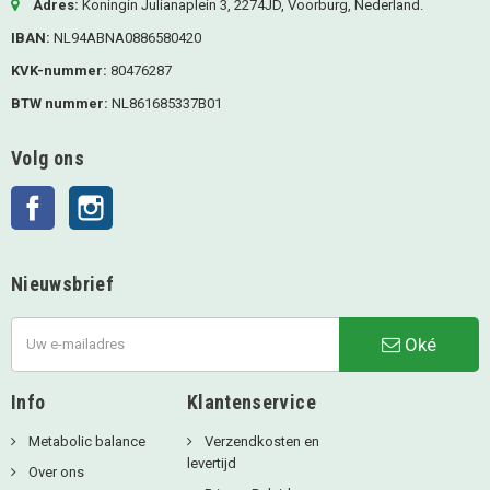
Adres:
Koningin Julianaplein 3, 2274JD, Voorburg, Nederland.
IBAN:
NL94ABNA0886580420
KVK-nummer:
80476287
BTW nummer:
NL861685337B01
Volg ons
Facebook
Instagram
Nieuwsbrief
Oké
Info
Klantenservice
Metabolic balance
Verzendkosten en
levertijd
Over ons