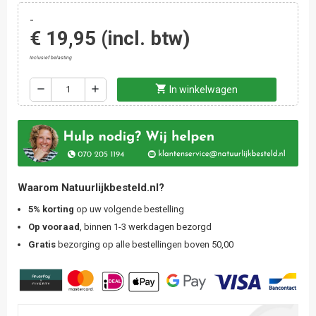
-
€ 19,95
(incl. btw)
Inclusief belasting
shopping_cart
remove
add
In winkelwagen
Waarom Natuurlijkbesteld.nl?
5% korting
op uw volgende bestelling
Op vooraad
, binnen 1-3 werkdagen bezorgd
Gratis
bezorging op alle bestellingen boven 50,00